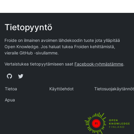
Tietopyyntö
Froide on ilmainen avoimen lähdekoodin tuote jota ylläpitää
Open Knowledge
. Jos haluat tukea Froiden kehittämistä,
vieraile
GitHub -sivullamme
.
Vertaistukea tietopyytämiseen saat
Facebook-ryhmästämme
.
GitHub
Twitter
Tietoa
Käyttöehdot
Tietosuojakäytännöt
Apua