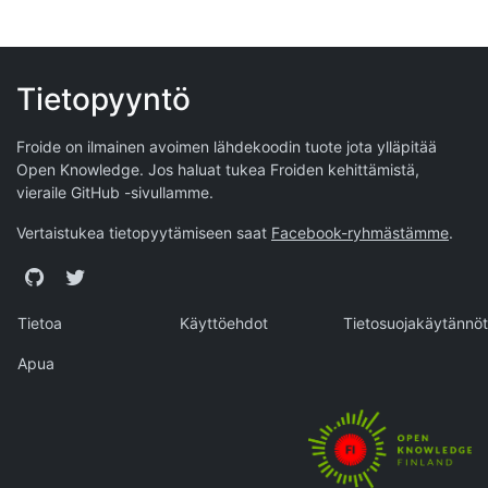
Tietopyyntö
Froide on ilmainen avoimen lähdekoodin tuote jota ylläpitää
Open Knowledge
. Jos haluat tukea Froiden kehittämistä,
vieraile
GitHub -sivullamme
.
Vertaistukea tietopyytämiseen saat
Facebook-ryhmästämme
.
GitHub
Twitter
Tietoa
Käyttöehdot
Tietosuojakäytännöt
Apua