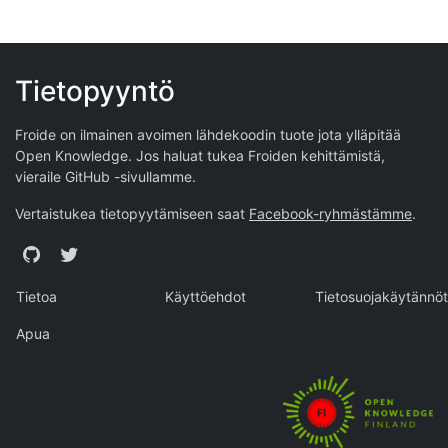
Tietopyyntö
Froide on ilmainen avoimen lähdekoodin tuote jota ylläpitää
Open Knowledge
. Jos haluat tukea Froiden kehittämistä,
vieraile
GitHub -sivullamme
.
Vertaistukea tietopyytämiseen saat
Facebook-ryhmästämme
.
GitHub
Twitter
Tietoa
Käyttöehdot
Tietosuojakäytännöt
Apua