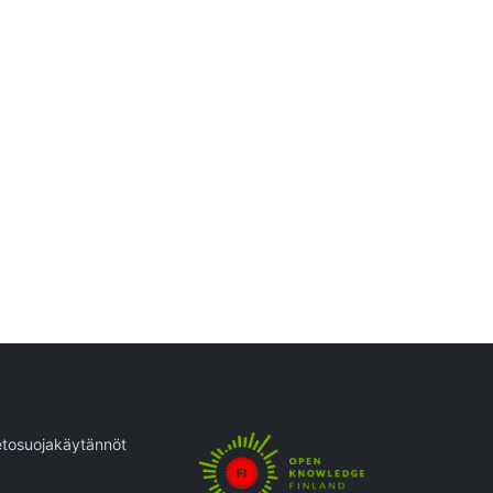
etosuojakäytännöt