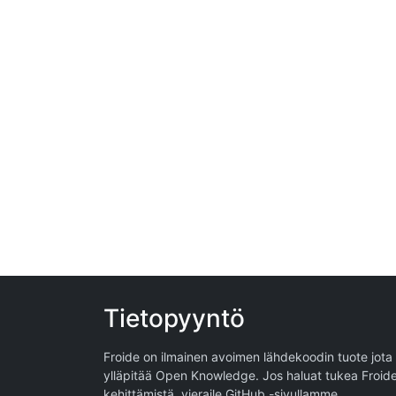
Tietopyyntö
Froide on ilmainen avoimen lähdekoodin tuote jota
ylläpitää
Open Knowledge
. Jos haluat tukea Froid
kehittämistä, vieraile
GitHub -sivullamme
.