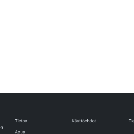
Tietoa
Käyttöehdot
Ti
en
Apua