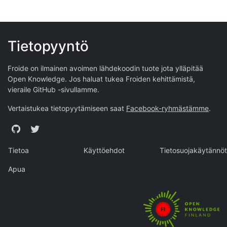
Tietopyyntö
Froide on ilmainen avoimen lähdekoodin tuote jota ylläpitää
Open Knowledge
. Jos haluat tukea Froiden kehittämistä,
vieraile
GitHub -sivullamme
.
Vertaistukea tietopyytämiseen saat
Facebook-ryhmästämme
.
GitHub
Twitter
Tietoa
Käyttöehdot
Tietosuojakäytännöt
Apua