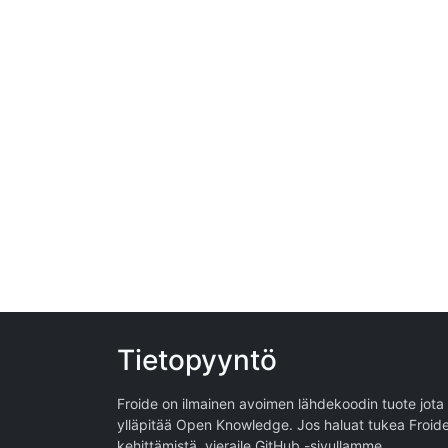
Tietopyyntö
Froide on ilmainen avoimen lähdekoodin tuote jota
ylläpitää
Open Knowledge
. Jos haluat tukea Froid
kehittämistä, vieraile
GitHub -sivullamme
.