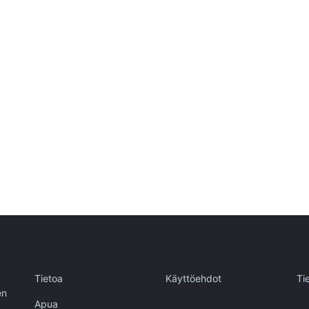
Tietoa
Käyttöehdot
Ti
en
Apua