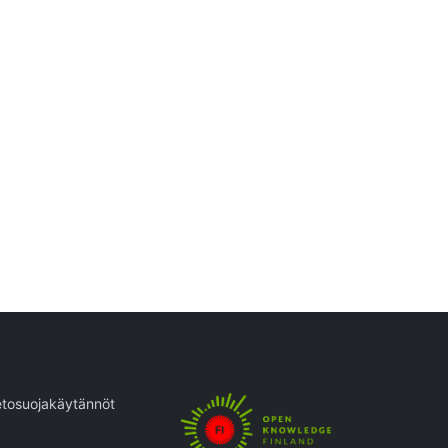
etosuojakäytännöt