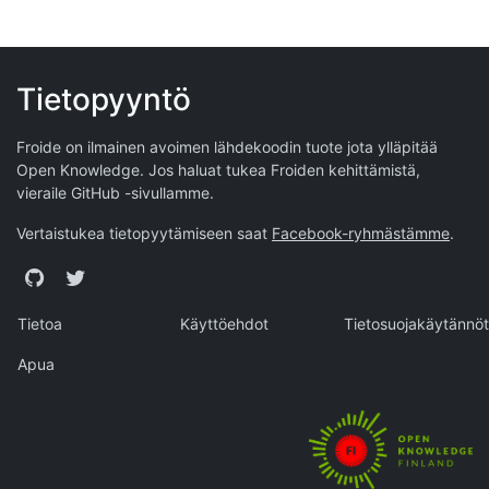
Tietopyyntö
Froide on ilmainen avoimen lähdekoodin tuote jota ylläpitää
Open Knowledge
. Jos haluat tukea Froiden kehittämistä,
vieraile
GitHub -sivullamme
.
Vertaistukea tietopyytämiseen saat
Facebook-ryhmästämme
.
GitHub
Twitter
Tietoa
Käyttöehdot
Tietosuojakäytännöt
Apua