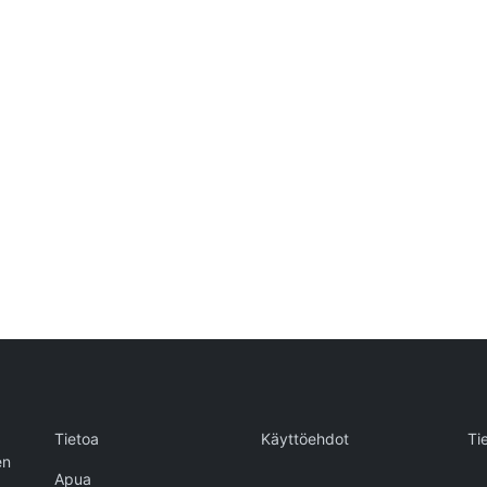
Tietoa
Käyttöehdot
Ti
en
Apua