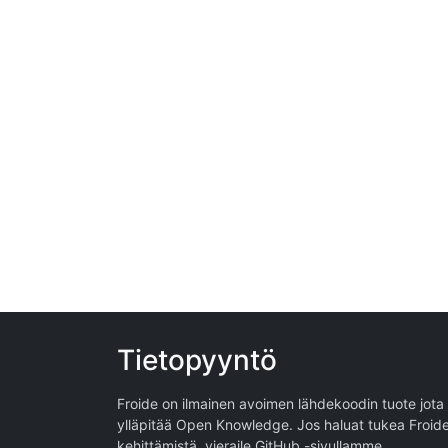
Tietopyyntö
Froide on ilmainen avoimen lähdekoodin tuote jota
ylläpitää
Open Knowledge
. Jos haluat tukea Froid
kehittämistä, vieraile
GitHub -sivullamme
.