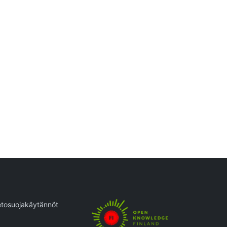
etosuojakäytännöt