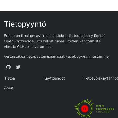
Tietopyyntö
Froide on ilmainen avoimen lähdekoodin tuote jota ylläpitää
Open Knowledge
. Jos haluat tukea Froiden kehittämistä,
vieraile
GitHub -sivullamme
.
Vertaistukea tietopyytämiseen saat
Facebook-ryhmästämme
.
GitHub
Twitter
Tietoa
Käyttöehdot
Tietosuojakäytännöt
Apua