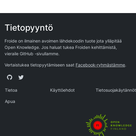
Tietopyyntö
Froide on ilmainen avoimen lähdekoodin tuote jota ylläpitää
Open Knowledge
. Jos haluat tukea Froiden kehittämistä,
vieraile
GitHub -sivullamme
.
Vertaistukea tietopyytämiseen saat
Facebook-ryhmästämme
.
GitHub
Twitter
Tietoa
Käyttöehdot
Tietosuojakäytännöt
Apua