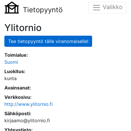
Valikko
Tietopyyntö
Ylitornio
Tee tietopyyntö tälle viranomaiselle!
Toimialue:
Suomi
Luokitus:
kunta
Avainsanat:
Verkkosivu:
http://www.ylitornio.fi
Sähköposti:
kirjaamo@ylitornio.fi
Yhteystieto: