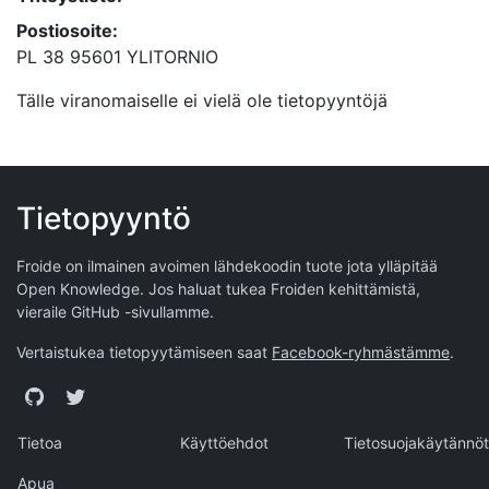
Postiosoite:
PL 38 95601 YLITORNIO
Tälle viranomaiselle ei vielä ole tietopyyntöjä
Tietopyyntö
Froide on ilmainen avoimen lähdekoodin tuote jota ylläpitää
Open Knowledge
. Jos haluat tukea Froiden kehittämistä,
vieraile
GitHub -sivullamme
.
Vertaistukea tietopyytämiseen saat
Facebook-ryhmästämme
.
GitHub
Twitter
Tietoa
Käyttöehdot
Tietosuojakäytännöt
Apua