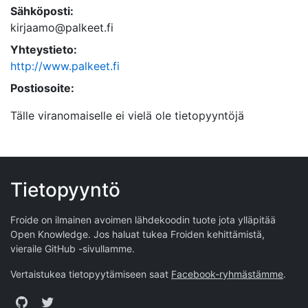
Sähköposti:
kirjaamo@palkeet.fi
Yhteystieto:
http://www.palkeet.fi
Postiosoite:
Tälle viranomaiselle ei vielä ole tietopyyntöjä
Tietopyyntö
Froide on ilmainen avoimen lähdekoodin tuote jota ylläpitää
Open Knowledge
. Jos haluat tukea Froiden kehittämistä,
vieraile
GitHub -sivullamme
.
Vertaistukea tietopyytämiseen saat
Facebook-ryhmästämme
.
GitHub
Twitter