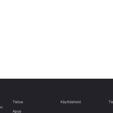
Tietoa
Käyttöehdot
Ti
en
Apua