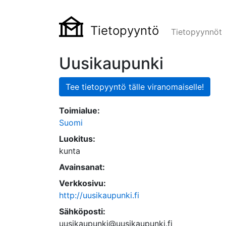
Tietopyyntö
Tietopyynnöt
Uusikaupunki
Tee tietopyyntö tälle viranomaiselle!
Toimialue:
Suomi
Luokitus:
kunta
Avainsanat:
Verkkosivu:
http://uusikaupunki.fi
Sähköposti:
uusikaupunki@uusikaupunki.fi