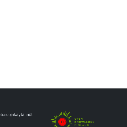
etosuojakäytännöt