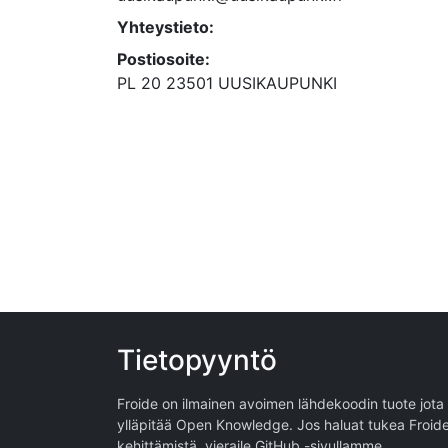
Yhteystieto:
Postiosoite:
PL 20 23501 UUSIKAUPUNKI
Tietopyyntö
Froide on ilmainen avoimen lähdekoodin tuote jota
ylläpitää
Open Knowledge
. Jos haluat tukea Froid
kehittämistä, vieraile
GitHub -sivullamme
.