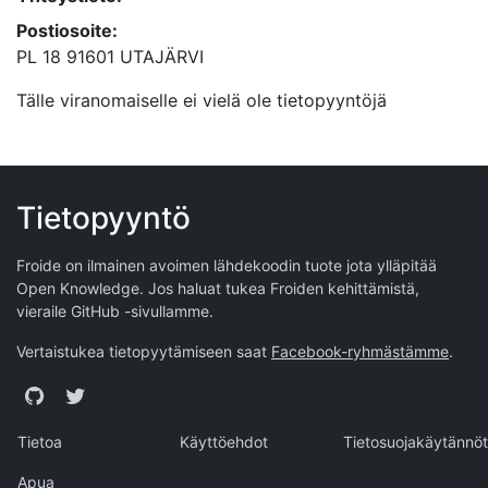
Postiosoite:
PL 18 91601 UTAJÄRVI
Tälle viranomaiselle ei vielä ole tietopyyntöjä
Tietopyyntö
Froide on ilmainen avoimen lähdekoodin tuote jota ylläpitää
Open Knowledge
. Jos haluat tukea Froiden kehittämistä,
vieraile
GitHub -sivullamme
.
Vertaistukea tietopyytämiseen saat
Facebook-ryhmästämme
.
GitHub
Twitter
Tietoa
Käyttöehdot
Tietosuojakäytännöt
Apua