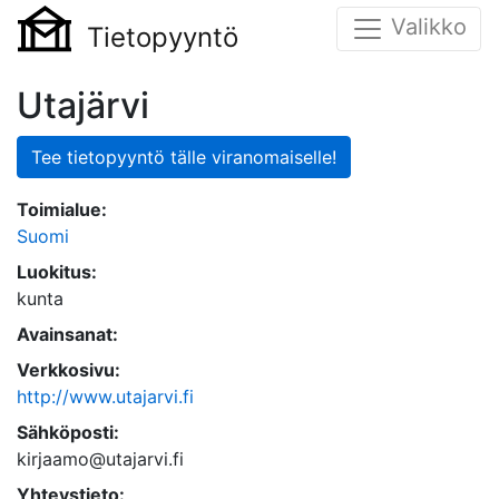
Valikko
Tietopyyntö
Utajärvi
Tee tietopyyntö tälle viranomaiselle!
Toimialue:
Suomi
Luokitus:
kunta
Avainsanat:
Verkkosivu:
http://www.utajarvi.fi
Sähköposti:
kirjaamo@utajarvi.fi
Yhteystieto: