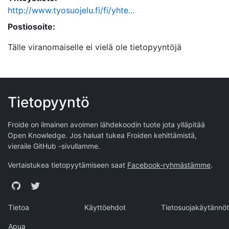
http://www.tyosuojelu.fi/fi/yhte...
Postiosoite:
Tälle viranomaiselle ei vielä ole tietopyyntöjä
Tietopyyntö
Froide on ilmainen avoimen lähdekoodin tuote jota ylläpitää
Open Knowledge
. Jos haluat tukea Froiden kehittämistä,
vieraile
GitHub -sivullamme
.
Vertaistukea tietopyytämiseen saat
Facebook-ryhmästämme
.
GitHub
Twitter
Tietoa
Käyttöehdot
Tietosuojakäytännöt
Apua