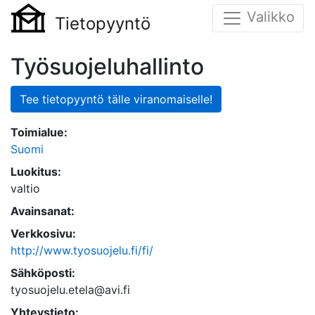
Valikko
Tietopyyntö
Työsuojeluhallinto
Tee tietopyyntö tälle viranomaiselle!
Toimialue:
Suomi
Luokitus:
valtio
Avainsanat:
Verkkosivu:
http://www.tyosuojelu.fi/fi/
Sähköposti:
tyosuojelu.etela@avi.fi
Yhteystieto: