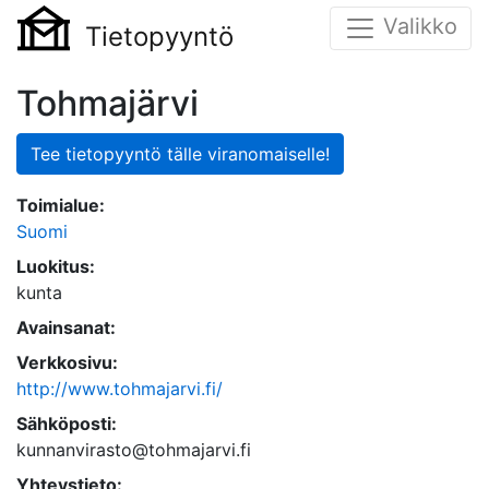
Valikko
Tietopyyntö
Tohmajärvi
Tee tietopyyntö tälle viranomaiselle!
Toimialue:
Suomi
Luokitus:
kunta
Avainsanat:
Verkkosivu:
http://www.tohmajarvi.fi/
Sähköposti:
kunnanvirasto@tohmajarvi.fi
Yhteystieto: