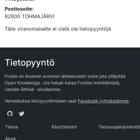
Postiosoite:
82600 TOHMAJÄRVI
Tälle viranomaiselle ei vielä ole tietopyyntöjä
Tietopyyntö
Froide on ilmainen avoimen lähdekoodin tuote jota ylläpitää
Open Knowledge
. Jos haluat tukea Froiden kehittämistä,
vieraile
GitHub -sivullamme
.
Vertaistukea tietopyytämiseen saat
Facebook-ryhmästämme
.
GitHub
Twitter
Tietoa
Käyttöehdot
Tietosuojakäytännöt
Apua