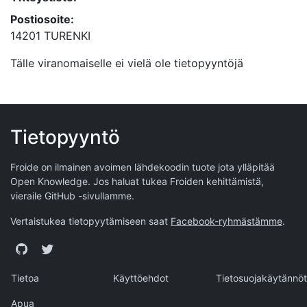
Postiosoite:
14201 TURENKI
Tälle viranomaiselle ei vielä ole tietopyyntöjä
Tietopyyntö
Froide on ilmainen avoimen lähdekoodin tuote jota ylläpitää
Open Knowledge
. Jos haluat tukea Froiden kehittämistä,
vieraile
GitHub -sivullamme
.
Vertaistukea tietopyytämiseen saat
Facebook-ryhmästämme
.
GitHub
Twitter
Tietoa
Käyttöehdot
Tietosuojakäytännöt
Apua