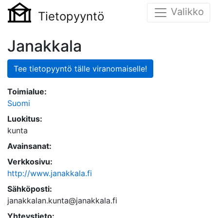
Valikko
Tietopyyntö
Janakkala
Tee tietopyyntö tälle viranomaiselle!
Toimialue:
Suomi
Luokitus:
kunta
Avainsanat:
Verkkosivu:
http://www.janakkala.fi
Sähköposti:
janakkalan.kunta@janakkala.fi
Yhteystieto: