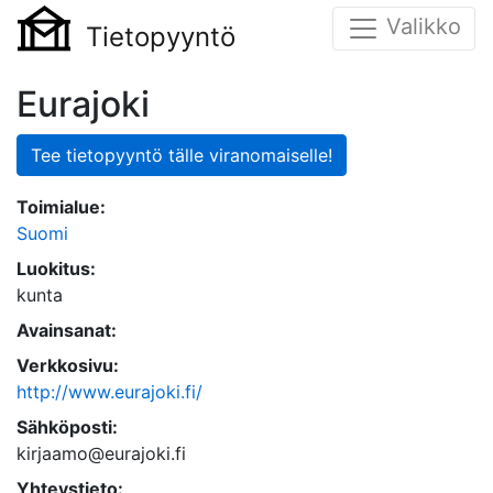
Valikko
Tietopyyntö
Eurajoki
Tee tietopyyntö tälle viranomaiselle!
Toimialue:
Suomi
Luokitus:
kunta
Avainsanat:
Verkkosivu:
http://www.eurajoki.fi/
Sähköposti:
kirjaamo@eurajoki.fi
Yhteystieto: