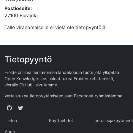
Postiosoite:
27100 Eurajoki
Tälle viranomaiselle ei vielä ole tietopyyntöjä
Tietopyyntö
Froide on ilmainen avoimen lähdekoodin tuote jota ylläpitää
Open Knowledge
. Jos haluat tukea Froiden kehittämistä,
vieraile
GitHub -sivullamme
.
Vertaistukea tietopyytämiseen saat
Facebook-ryhmästämme
.
GitHub
Twitter
Tietoa
Käyttöehdot
Tietosuojakäytännöt
Apua