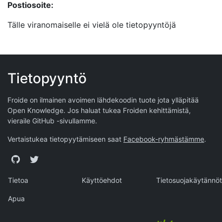
Postiosoite:
Tälle viranomaiselle ei vielä ole tietopyyntöjä
Tietopyyntö
Froide on ilmainen avoimen lähdekoodin tuote jota ylläpitää
Open Knowledge
. Jos haluat tukea Froiden kehittämistä,
vieraile
GitHub -sivullamme
.
Vertaistukea tietopyytämiseen saat
Facebook-ryhmästämme
.
GitHub
Twitter
Tietoa
Käyttöehdot
Tietosuojakäytännöt
Apua