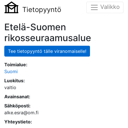
Valikko
Tietopyyntö
Etelä-Suomen
rikosseuraamusalue
Tee tietopyyntö tälle viranomaiselle!
Toimialue:
Suomi
Luokitus:
valtio
Avainsanat:
Sähköposti:
alke.esra@om.fi
Yhteystieto: