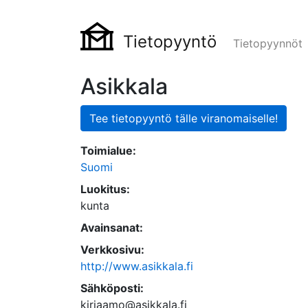
Tietopyyntö
Tietopyynnöt
Asikkala
Tee tietopyyntö tälle viranomaiselle!
Toimialue:
Suomi
Luokitus:
kunta
Avainsanat:
Verkkosivu:
http://www.asikkala.fi
Sähköposti:
kirjaamo@asikkala.fi