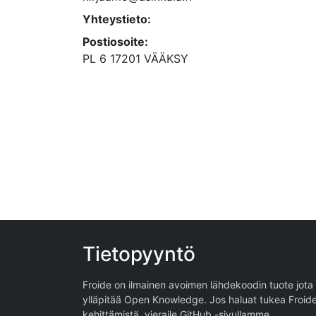
Yhteystieto:
Postiosoite:
PL 6 17201 VÄÄKSY
Tietopyyntö
Froide on ilmainen avoimen lähdekoodin tuote jota
ylläpitää
Open Knowledge
. Jos haluat tukea Froid
kehittämistä, vieraile
GitHub -sivullamme
.