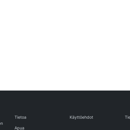
Tietoa
Käyttöehdot
Ti
en
Apua