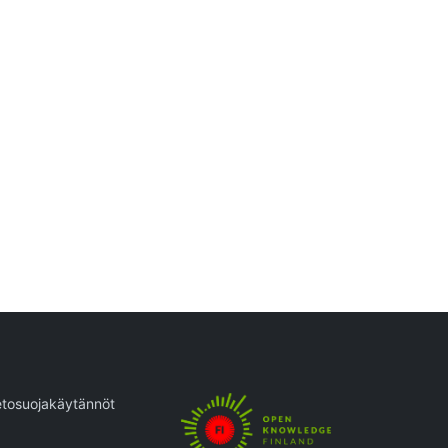
etosuojakäytännöt