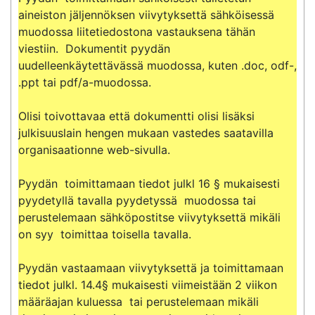
aineiston jäljennöksen viivytyksettä sähköisessä 
muodossa liitetiedostona vastauksena tähän 
viestiin.  Dokumentit pyydän 
uudelleenkäytettävässä muodossa, kuten .doc, odf-, 
.ppt tai pdf/a-muodossa. 

Olisi toivottavaa että dokumentti olisi lisäksi 
julkisuuslain hengen mukaan vastedes saatavilla 
organisaationne web-sivulla.

Pyydän  toimittamaan tiedot julkl 16 § mukaisesti 
pyydetyllä tavalla pyydetyssä  muodossa tai 
perustelemaan sähköpostitse viivytyksettä mikäli 
on syy  toimittaa toisella tavalla.

Pyydän vastaamaan viivytyksettä ja toimittamaan 
tiedot julkl. 14.4§ mukaisesti viimeistään 2 viikon 
määräajan kuluessa  tai perustelemaan mikäli 