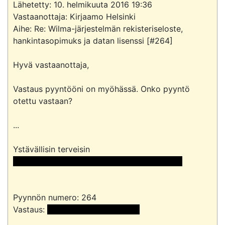
Lähetetty: 10. helmikuuta 2016 19:36

Vastaanottaja: Kirjaamo Helsinki

Aihe: Re: Wilma-järjestelmän rekisteriseloste, 
hankintasopimuks ja datan lisenssi [#264]

Hyvä vastaanottaja,

Vastaus pyyntööni on myöhässä. Onko pyyntö 
otettu vastaan?

...

 << Nimi poistettu >> << Nimi poistettu >> 
Pyynnön numero: 264

Vastaus: 
 <<sähköpostiosoite>> 