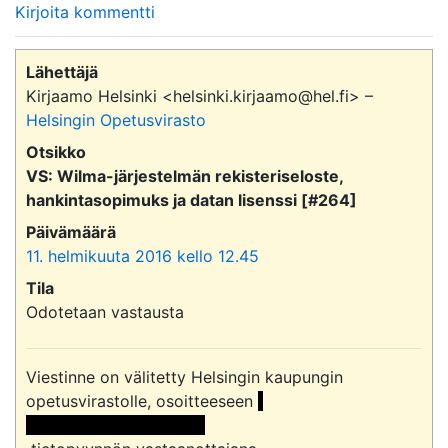
Kirjoita kommentti
Lähettäjä
Kirjaamo Helsinki <helsinki.kirjaamo@hel.fi> –
Helsingin Opetusvirasto
Otsikko
VS: Wilma-järjestelmän rekisteriseloste,
hankintasopimuks ja datan lisenssi [#264]
Päivämäärä
11. helmikuuta 2016 kello 12.45
Tila
Odotetaan vastausta
Viestinne on välitetty Helsingin kaupungin 
opetusvirastolle, osoitteeseen 
<<sähköpostiosoite>> 