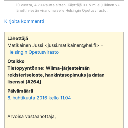
10 vuotta, 4 kuukautta sitten
: Käyttäjä << Nimi ei julkinen >>
lähetti viestin viranomaiselle
Helsingin Opetusvirasto
.
Kirjoita kommentti
Lähettäjä
Matikainen Jussi <jussi.matikainen@hel.fi> –
Helsingin Opetusvirasto
Otsikko
Tietopyyntönne: Wilma-järjestelmän
rekisteriseloste, hankintasopimuks ja datan
lisenssi [#264]
Päivämäärä
6. huhtikuuta 2016 kello 11.04
Arvoisa vastaanottaja,
