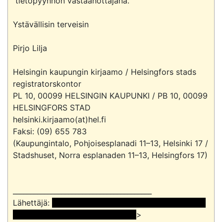
 tietopyynnön vastaanottajana.

Ystävällisin terveisin

Pirjo Lilja

Helsingin kaupungin kirjaamo / Helsingfors stads 
registratorskontor

PL 10, 00099 HELSINGIN KAUPUNKI / PB 10, 00099 
HELSINGFORS STAD

helsinki.kirjaamo(at)hel.fi

Faksi: (09) 655 783

(Kaupungintalo, Pohjoisesplanadi 11–13, Helsinki 17 / 
Stadshuset, Norra esplanaden 11–13, Helsingfors 17)

________________________________________

Lähettäjä: 
 << Nimi poistettu >> << Nimi poistettu 
>> <<nimi ja sähköpostiosoite> 
>
