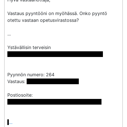
Vastaus pyyntööni on myöhässä. Onko pyyntö 
otettu vastaan opetusvirastossa?

...

 << Nimi poistettu >> << Nimi poistettu >> 
Pyynnön numero: 264

Vastaus: 
 <<sähköpostiosoite>> 
 << Nimi poistettu >> << Nimi poistettu >>

…