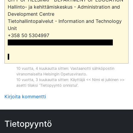
Hallinto- ja kehittämiskeskus - Administration and 
Development Centre

Tietohallintopalvelut - Information and Technology 
Unit

 <<sähköpostiosoite>> ja sähköpostiosoite>>

10 vuotta, 4 kuukautta sitten
: Vastaanotti sähköpostin
viranomaiselta
Helsingin Opetusvirasto
.
10 vuotta, 3 kuukautta sitten
: Käyttäjä << Nimi ei julkinen >>
asetti tilaksi 'Tietopyyntö onnistui'.
Kirjoita kommentti
Tietopyyntö