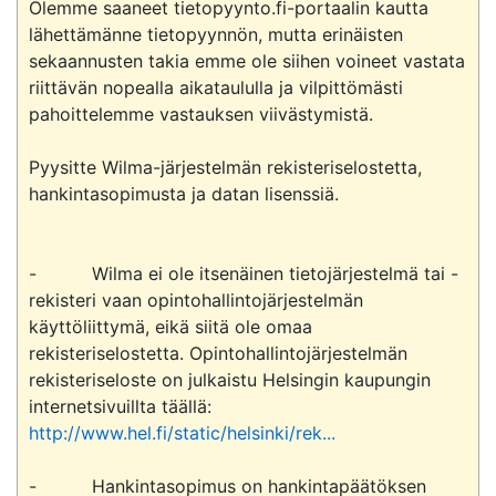
Olemme saaneet tietopyynto.fi-portaalin kautta 
lähettämänne tietopyynnön, mutta erinäisten 
sekaannusten takia emme ole siihen voineet vastata 
riittävän nopealla aikataululla ja vilpittömästi 
pahoittelemme vastauksen viivästymistä.

Pyysitte Wilma-järjestelmän rekisteriselostetta, 
hankintasopimusta ja datan lisenssiä.

-          Wilma ei ole itsenäinen tietojärjestelmä tai -
rekisteri vaan opintohallintojärjestelmän 
käyttöliittymä, eikä siitä ole omaa 
rekisteriselostetta. Opintohallintojärjestelmän 
rekisteriseloste on julkaistu Helsingin kaupungin 
internetsivuillta täällä: 
http://www.hel.fi/static/helsinki/rek...
-          Hankintasopimus on hankintapäätöksen 