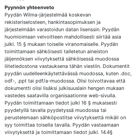
Pyynnön yhteenveto
Pyydän Wilma-järjestelmää koskevan
rekisteriselosteen, hankintasopimuksen ja
järjestelmään varastoidun datan lisenssin. Pyydän
huomioimaan velvoitteen mahdollisesti siirtää asia
julkl. 15 § mukaan toiselle viranomaiselle. Pyydän
toimittamaan sähköisesti talletetun aineiston
jäljennöksen viivytyksettä sähköisessä muodossa
liitetiedostona vastauksena tähän viestiin. Dokumentit
pyydän uudelleenkäytettävässä muodossa, kuten .doc,
odf-, .ppt tai pdf/a-muodossa. Olisi toivottavaa että
dokumentti olisi lisäksi julkisuuslain hengen mukaan
vastedes saatavilla organisaationne web-sivulla.
Pyydän toimittamaan tiedot julkl 16 § mukaisesti
pyydetyllä tavalla pyydetyssä muodossa tai
perustelemaan sähköpostitse viivytyksettä mikäli on
syy toimittaa toisella tavalla. Pyydän vastaamaan
viivytyksettä ja toimittamaan tiedot julkl. 14.4§