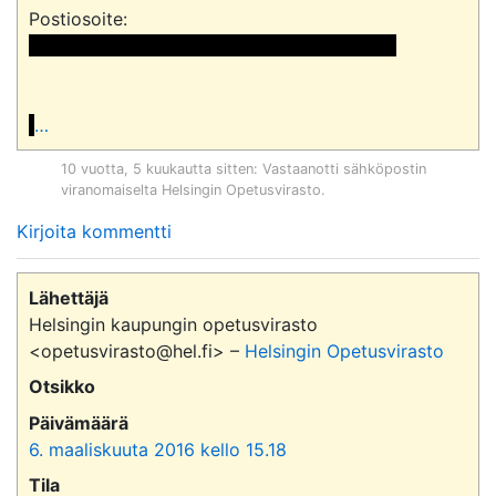
 << Nimi poistettu >> << Nimi poistettu >>

…
10 vuotta, 5 kuukautta sitten
: Vastaanotti sähköpostin
viranomaiselta
Helsingin Opetusvirasto
.
Kirjoita kommentti
Lähettäjä
Helsingin kaupungin opetusvirasto
<opetusvirasto@hel.fi> –
Helsingin Opetusvirasto
Otsikko
Päivämäärä
6. maaliskuuta 2016 kello 15.18
Tila