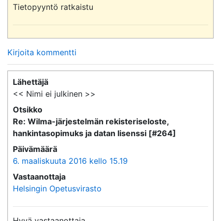
Tietopyyntö ratkaistu
Kirjoita kommentti
Lähettäjä
<< Nimi ei julkinen >>
Otsikko
Re: Wilma-järjestelmän rekisteriseloste,
hankintasopimuks ja datan lisenssi [#264]
Päivämäärä
6. maaliskuuta 2016 kello 15.19
Vastaanottaja
Helsingin Opetusvirasto
Hyvä vastaanottaja,
