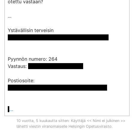
otettu vastaan?

...

 << Nimi poistettu >> << Nimi poistettu >> 
Pyynnön numero: 264

Vastaus: 
 <<sähköpostiosoite>> 
 << Nimi poistettu >> << Nimi poistettu >>

…
10 vuotta, 5 kuukautta sitten
: Käyttäjä << Nimi ei julkinen >>
lähetti viestin viranomaiselle
Helsingin Opetusvirasto
.