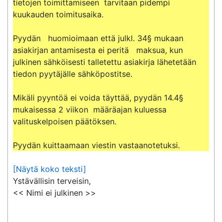
tietojen toimittamiseen  tarvitaan pidempi  
kuukauden toimitusaika.

Pyydän   huomioimaan että julkl. 34§ mukaan 
asiakirjan antamisesta ei peritä   maksua, kun 
julkinen sähköisesti talletettu asiakirja lähetetään 
tiedon pyytäjälle sähköpostitse.

Mikäli pyyntöä ei voida täyttää, pyydän 14.4§ 
mukaisessa 2 viikon  määräajan kuluessa 
valituskelpoisen päätöksen.

Pyydän kuittaamaan viestin vastaanotetuksi.
[Näytä koko teksti]
Ystävällisin terveisin,

<< Nimi ei julkinen >>