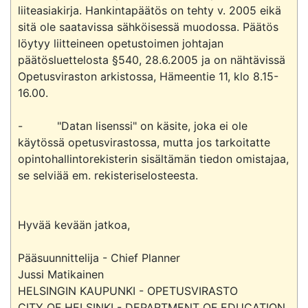
liiteasiakirja. Hankintapäätös on tehty v. 2005 eikä 
sitä ole saatavissa sähköisessä muodossa. Päätös 
löytyy liitteineen opetustoimen johtajan 
päätösluettelosta §540, 28.6.2005 ja on nähtävissä 
Opetusviraston arkistossa, Hämeentie 11, klo 8.15-
16.00.

-          "Datan lisenssi" on käsite, joka ei ole 
käytössä opetusvirastossa, mutta jos tarkoitatte 
opintohallintorekisterin sisältämän tiedon omistajaa, 
se selviää em. rekisteriselosteesta.

Hyvää kevään jatkoa,

Pääsuunnittelija - Chief Planner

Jussi Matikainen

HELSINGIN KAUPUNKI - OPETUSVIRASTO

CITY OF HELSINKI - DEPARTMENT OF EDUCATION
