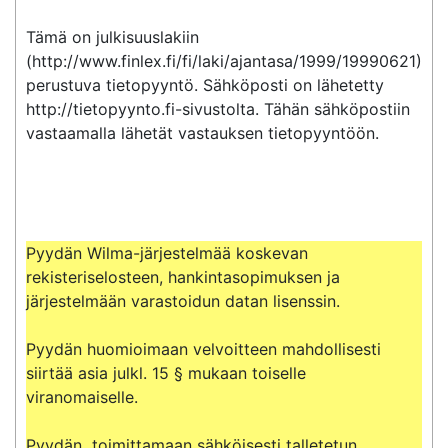
Tämä on julkisuuslakiin 
(http://www.finlex.fi/fi/laki/ajantasa/1999/19990621) 
perustuva tietopyyntö. Sähköposti on lähetetty 
http://tietopyynto.fi-sivustolta. Tähän sähköpostiin 
vastaamalla lähetät vastauksen tietopyyntöön.

Pyydän Wilma-järjestelmää koskevan 
rekisteriselosteen, hankintasopimuksen ja 
järjestelmään varastoidun datan lisenssin.

Pyydän huomioimaan velvoitteen mahdollisesti 
siirtää asia julkl. 15 § mukaan toiselle 
viranomaiselle.

Pyydän  toimittamaan sähköisesti talletetun 