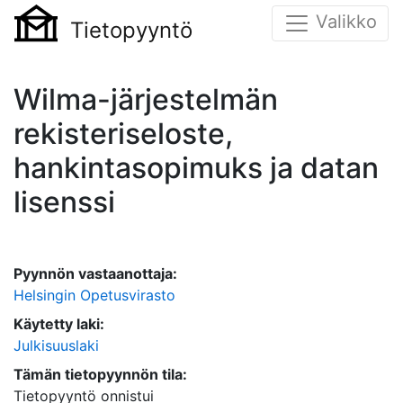
Valikko
Tietopyyntö
Wilma-järjestelmän
rekisteriseloste,
hankintasopimuks ja datan
lisenssi
Pyynnön vastaanottaja:
Helsingin Opetusvirasto
Käytetty laki:
Julkisuuslaki
Tämän tietopyynnön tila:
Tietopyyntö onnistui