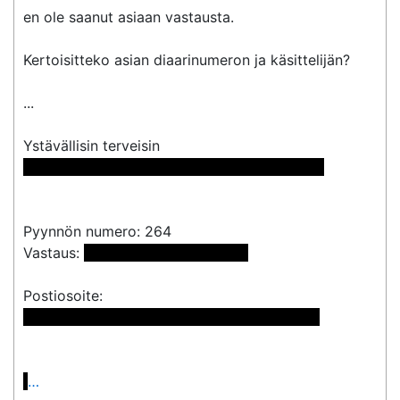
en ole saanut asiaan vastausta. 

Kertoisitteko asian diaarinumeron ja käsittelijän?

...

 << Nimi poistettu >> << Nimi poistettu >> 
Pyynnön numero: 264

Vastaus: 
 <<sähköpostiosoite>> 
 << Nimi poistettu >> << Nimi poistettu >>

…