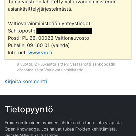
Tämä viesti on lähetetty valtiovarainministeriön 
asiankäsittelyjärjestelmästä.

Valtiovarainministeriön yhteystiedot:

Sähköposti: 
 <<sähköpostiosoite>> 
Posti: PL 28, 00023 Valtioneuvosto

Puhelin: 09 160 01 (vaihde)

Internet: 
www.vm.fi
8 vuotta, 2 kuukautta sitten
: Vastaanotti sähköpostin
viranomaiselta
Valtiovarainministerio
.
Kirjoita kommentti
Tietopyyntö
Froide on ilmainen avoimen lähdekoodin tuote jota ylläpitää
Open Knowledge
. Jos haluat tukea Froiden kehittämistä,
vieraile
GitHub -sivullamme
.