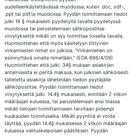
uudelleenkäytettävässä muodossa, kuten .doc, odf-,
.ppt tai pdf/a-muodossa. Pyydän toimittamaan tiedot
julkl 16 § mukaisesti pyydetyllä tavalla pyydetyssä
muodossa tai perustelemaan sähköpostitse
viivytyksettä mikäli on syy toimittaa toisella tavalla.
Huomioittehan että myös käsitelyyn liittyvien
virkamiesten nimet on julkisia, "Virkamiehen on
esiinnyttävä omalla nimellään." (EOA 686/4/09)
Huomioittehan että julkl. 34§ mukaan asiakirjan
antamisesta ei peritä maksua, kun julkinen sähköisesti
talletettu asiakirja lähetetään tiedon pyytäjälle
sähköpostitse. Pyydän toimittamaan tiedot
viivytyksettä julkl. 14.4§ mukaisesti, enintään 2 viikon
määräajan kuluessa, tai perustelemaan ensi tilassa
mikäli tietojen toimittamiseen tarvitaan pidempi
kuukauden toimitusaika. Mikäli pyyntöä ei voida
täyttää, pyydän 14.4§ mukaisessa 2 viikon määräajan
kuluessa valituskelpoisen päätöksen. Pyydän