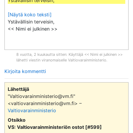
Ystävällisin terveisin,
[Näytä koko teksti]
Ystävällisin terveisin,

<< Nimi ei julkinen >>
8 vuotta, 2 kuukautta sitten
: Käyttäjä << Nimi ei julkinen >>
lähetti viestin viranomaiselle
Valtiovarainministerio
.
Kirjoita kommentti
Lähettäjä
"Valtiovarainministerio@vm.fi"
<valtiovarainministerio@vm.fi> –
Valtiovarainministerio
Otsikko
VS: Valtiovarainministeriön ostot [#599]