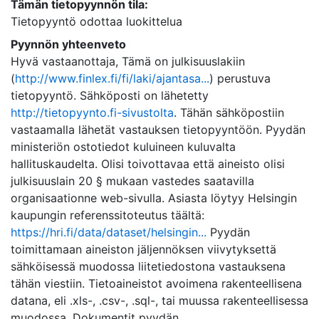
Tämän tietopyynnön tila:
Tietopyyntö odottaa luokittelua
Pyynnön yhteenveto
Hyvä vastaanottaja, Tämä on julkisuuslakiin
(
http://www.finlex.fi/fi/laki/ajantasa...
) perustuva
tietopyyntö. Sähköposti on lähetetty
http://tietopyynto.fi-sivustolta
. Tähän sähköpostiin
vastaamalla lähetät vastauksen tietopyyntöön. Pyydän
ministeriön ostotiedot kuluineen kuluvalta
hallituskaudelta. Olisi toivottavaa että aineisto olisi
julkisuuslain 20 § mukaan vastedes saatavilla
organisaationne web-sivulla. Asiasta löytyy Helsingin
kaupungin referenssitoteutus täältä:
https://hri.fi/data/dataset/helsingin...
Pyydän
toimittamaan aineiston jäljennöksen viivytyksettä
sähköisessä muodossa liitetiedostona vastauksena
tähän viestiin. Tietoaineistot avoimena rakenteellisena
datana, eli .xls-, .csv-, .sql-, tai muussa rakenteellisessa
muodossa. Dokumentit pyydän