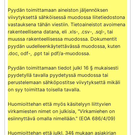
Pyydän toimittamaan aineiston jäljennöksen 
viivytyksettä sähköisessä muodossa liitetiedostona 
vastauksena tähän viestiin. Tietoaineistot avoimena 
rakenteellisena datana, eli .xls-, .csv-, .sql-, tai 
muussa rakenteellisessa muodossa. Dokumentit 
pyydän uudelleenkäytettävässä muodossa, kuten 
.doc, odf-, .ppt tai pdf/a-muodossa.

Pyydän toimittamaan tiedot julkl 16 § mukaisesti 
pyydetyllä tavalla pyydetyssä muodossa tai 
perustelemaan sähköpostitse viivytyksettä mikäli 
on syy toimittaa toisella tavalla.

Huomioittehan että myös käsitelyyn liittyvien 
virkamiesten nimet on julkisia, "Virkamiehen on 
esiinnyttävä omalla nimellään." (EOA 686/4/09)

Huomioittehan että julkl. 34§ mukaan asiakirjan 