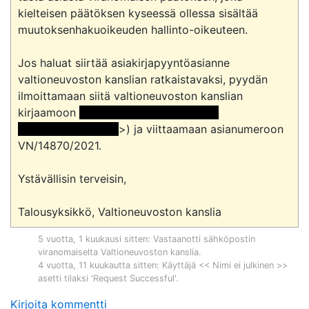
kielteisen päätöksen kyseessä ollessa sisältää 
muutoksenhakuoikeuden hallinto-oikeuteen.

Jos haluat siirtää asiakirjapyyntöasianne 
valtioneuvoston kanslian ratkaistavaksi, pyydän 
ilmoittamaan siitä valtioneuvoston kanslian 
kirjaamoon 
 <<sähköpostiosoite>> ja 
sähköpostiosoite> 
>) ja viittaamaan asianumeroon 
VN/14870/2021.

Ystävällisin terveisin,

5 vuotta, 1 kuukausi sitten
: Vastaanotti sähköpostin
viranomaiselta
Valtioneuvoston kanslia
.
4 vuotta, 11 kuukautta sitten
: Käyttäjä << Nimi ei julkinen >>
asetti tilaksi 'Request Successful'.
Kirjoita kommentti