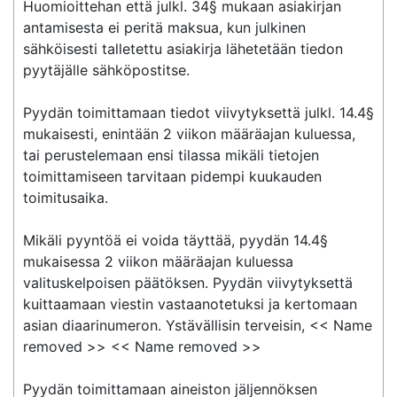
Huomioittehan että julkl. 34§ mukaan asiakirjan 
antamisesta ei peritä maksua, kun julkinen 
sähköisesti talletettu asiakirja lähetetään tiedon 
pyytäjälle sähköpostitse. 

Pyydän toimittamaan tiedot viivytyksettä julkl. 14.4§ 
mukaisesti, enintään 2 viikon määräajan kuluessa, 
tai perustelemaan ensi tilassa mikäli tietojen 
toimittamiseen tarvitaan pidempi kuukauden 
toimitusaika. 

Mikäli pyyntöä ei voida täyttää, pyydän 14.4§ 
mukaisessa 2 viikon määräajan kuluessa 
valituskelpoisen päätöksen. Pyydän viivytyksettä 
kuittaamaan viestin vastaanotetuksi ja kertomaan 
asian diaarinumeron. Ystävällisin terveisin, << Name 
removed >> << Name removed >>

Pyydän toimittamaan aineiston jäljennöksen 