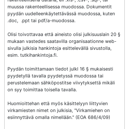
muussa rakenteellisessa muodossa. Dokumentit 
pyydän uudelleenkäytettävässä muodossa, kuten 
.doc,  .ppt tai pdf/a-muodossa. 

Olisi toivottavaa että aineisto olisi julkisuuslain 20 § 
mukaan vastedes saatavilla organisaationne web-
sivulla julkisia hankintoja esittelevällä sivustolla, 
esim. tutkihankintoja.fi. 

Pyydän toimittamaan tiedot julkl 16 § mukaisesti 
pyydetyllä tavalla pyydetyssä muodossa tai 
perustelemaan sähköpostitse viivytyksettä mikäli 
on syy toimittaa toisella tavalla. 

Huomioittehan että myös käsittelyyn liittyvien 
virkamiesten nimet on julkisia, "Virkamiehen on 
esiinnyttävä omalla nimellään." (EOA 686/4/09) 
