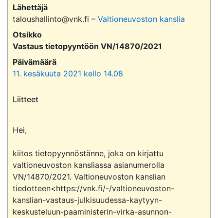
Lähettäjä
taloushallinto@vnk.fi –
Valtioneuvoston kanslia
Otsikko
Vastaus tietopyyntöön VN/14870/2021
Päivämäärä
11. kesäkuuta 2021 kello 14.08
Liitteet
Hei,

kiitos tietopyynnöstänne, joka on kirjattu 
valtioneuvoston kansliassa asianumerolla 
VN/14870/2021. Valtioneuvoston kanslian 
tiedotteen<https://vnk.fi/-/valtioneuvoston-
kanslian-vastaus-julkisuudessa-kaytyyn-
keskusteluun-paaministerin-virka-asunnon-