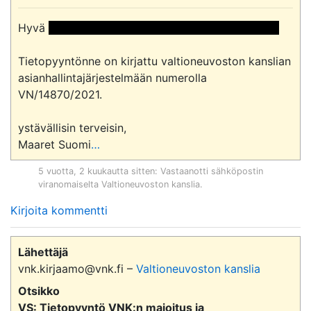
Hyvä 
 <<Nimi poistettu >> << Nimi poistettu >> 
Tietopyyntönne on kirjattu valtioneuvoston kanslian 
asianhallintajärjestelmään numerolla

VN/14870/2021.

ystävällisin terveisin, 

Maaret Suomi
…
5 vuotta, 2 kuukautta sitten
: Vastaanotti sähköpostin
viranomaiselta
Valtioneuvoston kanslia
.
Kirjoita kommentti
Lähettäjä
vnk.kirjaamo@vnk.fi –
Valtioneuvoston kanslia
Otsikko
VS: Tietopyyntö VNK:n majoitus ja