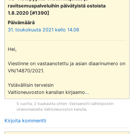
ravitsemuspalveluihin päivätyistä ostoista
1.8.2020 [#1390]
Päivämäärä
31. toukokuuta 2021 kello 14.06
Hei,

Viestinne on vastaanotettu ja asian diaarinumero on 
VN/14870/2021.

Ystävällisin terveisin

Valtioneuvoston kanslian kirjaamo
…
5 vuotta, 2 kuukautta sitten
: Vastaanotti sähköpostin
viranomaiselta
Valtioneuvoston kanslia
.
Kirjoita kommentti