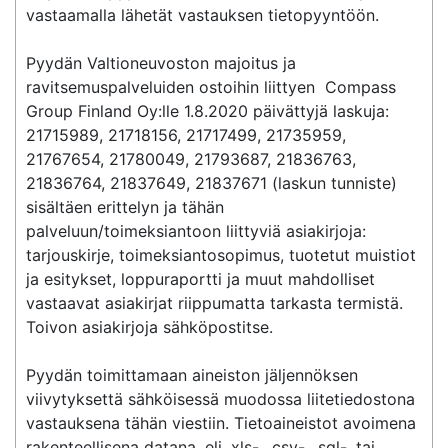
vastaamalla lähetät vastauksen tietopyyntöön.

Pyydän Valtioneuvoston majoitus ja 
ravitsemuspalveluiden ostoihin liittyen  Compass 
Group Finland Oy:lle 1.8.2020 päivättyjä laskuja: 
21715989, 21718156, 21717499, 21735959, 
21767654, 21780049, 21793687, 21836763, 
21836764, 21837649, 21837671 (laskun tunniste) 
sisältäen erittelyn ja tähän 
palveluun/toimeksiantoon liittyviä asiakirjoja: 
tarjouskirje, toimeksiantosopimus, tuotetut muistiot 
ja esitykset, loppuraportti ja muut mahdolliset 
vastaavat asiakirjat riippumatta tarkasta termistä. 
Toivon asiakirjoja sähköpostitse.

Pyydän toimittamaan aineiston jäljennöksen 
viivytyksettä sähköisessä muodossa liitetiedostona 
vastauksena tähän viestiin. Tietoaineistot avoimena 
rakenteellisena datana, eli .xls-, .csv-, .sql-, tai 