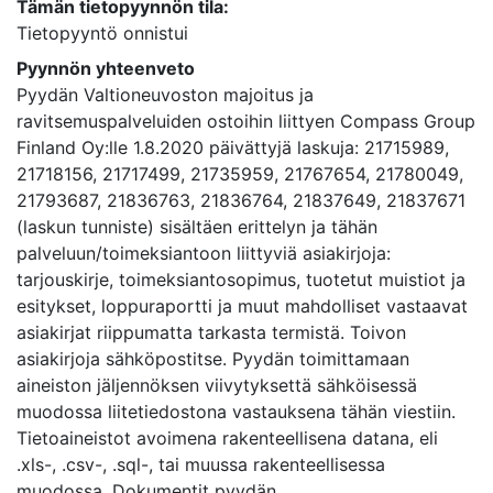
Tämän tietopyynnön tila:
Tietopyyntö onnistui
Pyynnön yhteenveto
Pyydän Valtioneuvoston majoitus ja
ravitsemuspalveluiden ostoihin liittyen Compass Group
Finland Oy:lle 1.8.2020 päivättyjä laskuja: 21715989,
21718156, 21717499, 21735959, 21767654, 21780049,
21793687, 21836763, 21836764, 21837649, 21837671
(laskun tunniste) sisältäen erittelyn ja tähän
palveluun/toimeksiantoon liittyviä asiakirjoja:
tarjouskirje, toimeksiantosopimus, tuotetut muistiot ja
esitykset, loppuraportti ja muut mahdolliset vastaavat
asiakirjat riippumatta tarkasta termistä. Toivon
asiakirjoja sähköpostitse. Pyydän toimittamaan
aineiston jäljennöksen viivytyksettä sähköisessä
muodossa liitetiedostona vastauksena tähän viestiin.
Tietoaineistot avoimena rakenteellisena datana, eli
.xls-, .csv-, .sql-, tai muussa rakenteellisessa
muodossa. Dokumentit pyydän