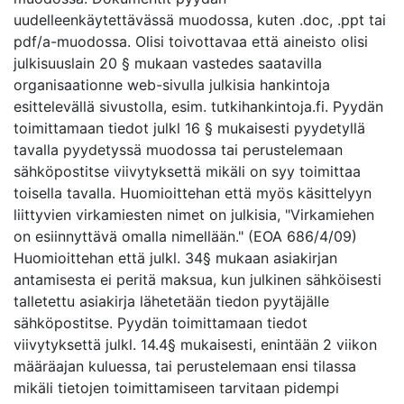
uudelleenkäytettävässä muodossa, kuten .doc, .ppt tai
pdf/a-muodossa. Olisi toivottavaa että aineisto olisi
julkisuuslain 20 § mukaan vastedes saatavilla
organisaationne web-sivulla julkisia hankintoja
esittelevällä sivustolla, esim. tutkihankintoja.fi. Pyydän
toimittamaan tiedot julkl 16 § mukaisesti pyydetyllä
tavalla pyydetyssä muodossa tai perustelemaan
sähköpostitse viivytyksettä mikäli on syy toimittaa
toisella tavalla. Huomioittehan että myös käsittelyyn
liittyvien virkamiesten nimet on julkisia, "Virkamiehen
on esiinnyttävä omalla nimellään." (EOA 686/4/09)
Huomioittehan että julkl. 34§ mukaan asiakirjan
antamisesta ei peritä maksua, kun julkinen sähköisesti
talletettu asiakirja lähetetään tiedon pyytäjälle
sähköpostitse. Pyydän toimittamaan tiedot
viivytyksettä julkl. 14.4§ mukaisesti, enintään 2 viikon
määräajan kuluessa, tai perustelemaan ensi tilassa
mikäli tietojen toimittamiseen tarvitaan pidempi