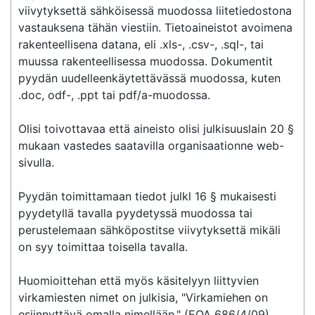
viivytyksettä sähköisessä muodossa liitetiedostona 
vastauksena tähän viestiin. Tietoaineistot avoimena 
rakenteellisena datana, eli .xls-, .csv-, .sql-, tai 
muussa rakenteellisessa muodossa. Dokumentit 
pyydän uudelleenkäytettävässä muodossa, kuten 
.doc, odf-, .ppt tai pdf/a-muodossa.

Olisi toivottavaa että aineisto olisi julkisuuslain 20 § 
mukaan vastedes saatavilla organisaationne web-
sivulla.

Pyydän toimittamaan tiedot julkl 16 § mukaisesti 
pyydetyllä tavalla pyydetyssä muodossa tai 
perustelemaan sähköpostitse viivytyksettä mikäli 
on syy toimittaa toisella tavalla.

Huomioittehan että myös käsitelyyn liittyvien 
virkamiesten nimet on julkisia, "Virkamiehen on 
esiinnyttävä omalla nimellään." (EOA 686/4/09)
