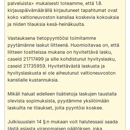
palveluista> mukaisesti toteamme, että 1.8. 
kirjauspäivämäärällä kirjautuneet tapahtumat ovat 
koko valtioneuvoston kansliaa koskevia kokouksia 
ja niiden tilauksia kesä-heinäkuulta.

Vastauksena tietopyyntöösi toimitamme 
pyytämänne laskut liitteenä. Huomioitavaa on, että 
liitteen tositteissa mukana on hyvitettävä lasku, 
caseid 21717499 ja sille kohdistunut hyvityslasku, 
caseid 21735959. Hyvitettävästä laskusta ja 
hyvityslaskusta ei ole aiheutunut valtioneuvoston 
kanslialle kustannuksia.

Mikäli haluat edelleen lisätietoja laskujen taustalla 
olevista sopimuksista, pyydämme yksilöimään 
laskuilta ne tilaukset, joita pyyntösi koskee.

Julkisuuslain 14 §:n mukaan voit halutessasi saada 
tästä asiasta viranomaisen päätöksen, joka 