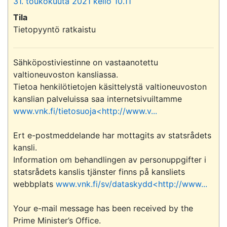
31. toukokuuta 2021 kello 10.11
Tila
Tietopyyntö ratkaistu
Sähköpostiviestinne on vastaanotettu 
valtioneuvoston kansliassa.

Tietoa henkilötietojen käsittelystä valtioneuvoston 
kanslian palveluissa saa internetsivuiltamme 
www.vnk.fi/tietosuoja<http://www.v...
Ert e-postmeddelande har mottagits av statsrådets 
kansli.

Information om behandlingen av personuppgifter i 
statsrådets kanslis tjänster finns på kansliets 
webbplats 
www.vnk.fi/sv/dataskydd<http://www...
Your e-mail message has been received by the 
Prime Minister’s Office.
