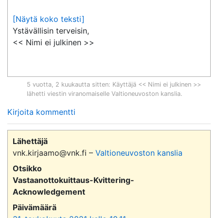
[Näytä koko teksti]
Ystävällisin terveisin,

<< Nimi ei julkinen >>
5 vuotta, 2 kuukautta sitten
: Käyttäjä << Nimi ei julkinen >>
lähetti viestin viranomaiselle
Valtioneuvoston kanslia
.
Kirjoita kommentti
Lähettäjä
vnk.kirjaamo@vnk.fi –
Valtioneuvoston kanslia
Otsikko
Vastaanottokuittaus-Kvittering-
Acknowledgement
Päivämäärä