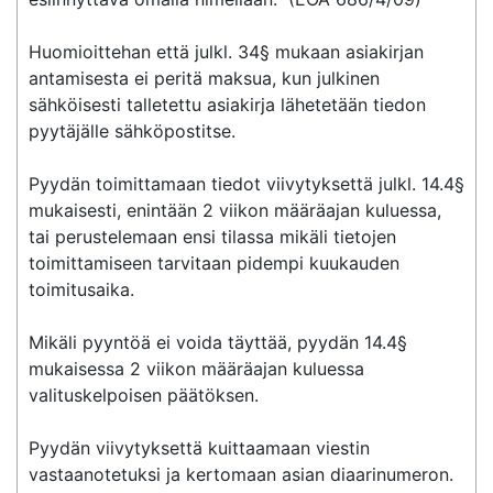
Huomioittehan että julkl. 34§ mukaan asiakirjan 
antamisesta ei peritä maksua, kun julkinen 
sähköisesti talletettu asiakirja lähetetään tiedon 
pyytäjälle sähköpostitse.

Pyydän toimittamaan tiedot viivytyksettä julkl. 14.4§ 
mukaisesti, enintään 2 viikon määräajan kuluessa, 
tai perustelemaan ensi tilassa mikäli tietojen 
toimittamiseen tarvitaan pidempi kuukauden 
toimitusaika.

Mikäli pyyntöä ei voida täyttää, pyydän 14.4§ 
mukaisessa 2 viikon määräajan kuluessa 
valituskelpoisen päätöksen.

Pyydän viivytyksettä kuittaamaan viestin 
vastaanotetuksi ja kertomaan asian diaarinumeron.
