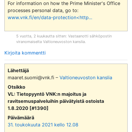
For information on how the Prime Minister's Office 
processes personal data, go to: 
www.vnk.fi/en/data-protection<http...
5 vuotta, 2 kuukautta sitten
: Vastaanotti sähköpostin
viranomaiselta
Valtioneuvoston kanslia
.
Kirjoita kommentti
Lähettäjä
maaret.suomi@vnk.fi –
Valtioneuvoston kanslia
Otsikko
VL: Tietopyyntö VNK:n majoitus ja
ravitsemuspalveluihin päivätyistä ostoista
1.8.2020 [#1390]
Päivämäärä
31. toukokuuta 2021 kello 12.08