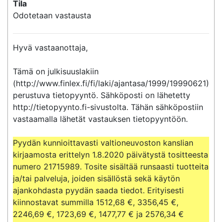
Tila
Odotetaan vastausta
Hyvä vastaanottaja,

Tämä on julkisuuslakiin 
(http://www.finlex.fi/fi/laki/ajantasa/1999/19990621) 
perustuva tietopyyntö. Sähköposti on lähetetty 
http://tietopyynto.fi-sivustolta. Tähän sähköpostiin 
vastaamalla lähetät vastauksen tietopyyntöön.

Pyydän kunnioittavasti valtioneuvoston kanslian 
kirjaamosta erittelyn 1.8.2020 päivätystä tositteesta 
numero 21715989. Tosite sisältää runsaasti tuotteita 
ja/tai palveluja, joiden sisällöstä sekä käytön 
ajankohdasta pyydän saada tiedot. Erityisesti 
kiinnostavat summilla 1512,68 €, 3356,45 €, 
2246,69 €, 1723,69 €, 1477,77 € ja 2576,34 € 