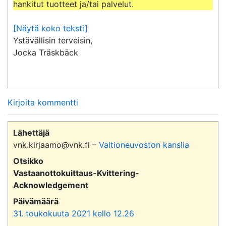
hankitut tuotteet ja/tai palvelut.
[Näytä koko teksti]
Ystävällisin terveisin,

Jocka Träskbäck
Kirjoita kommentti
Lähettäjä
vnk.kirjaamo@vnk.fi –
Valtioneuvoston kanslia
Otsikko
Vastaanottokuittaus-Kvittering-
Acknowledgement
Päivämäärä
31. toukokuuta 2021 kello 12.26