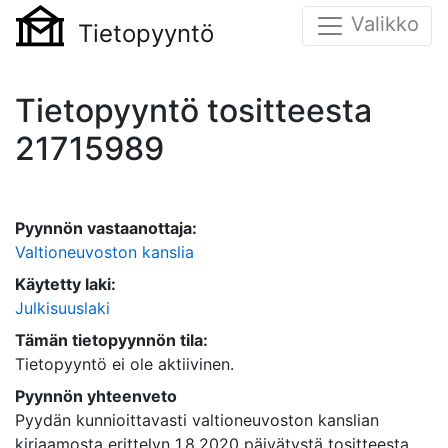
Valikko
Tietopyyntö
Tietopyyntö tositteesta
21715989
Pyynnön vastaanottaja:
Valtioneuvoston kanslia
Käytetty laki:
Julkisuuslaki
Tämän tietopyynnön tila:
Tietopyyntö ei ole aktiivinen.
Pyynnön yhteenveto
Pyydän kunnioittavasti valtioneuvoston kanslian
kirjaamosta erittelyn 1.8.2020 päivätystä tositteesta