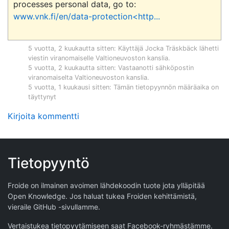
processes personal data, go to: 
www.vnk.fi/en/data-protection<http...
5 vuotta, 2 kuukautta sitten
: Käyttäjä
Jocka Träskbäck
lähetti
viestin viranomaiselle
Valtioneuvoston kanslia
.
5 vuotta, 2 kuukautta sitten
: Vastaanotti sähköpostin
viranomaiselta
Valtioneuvoston kanslia
.
5 vuotta, 1 kuukausi sitten
: Tämän tietopyynnön määräaika on
täyttynyt
Kirjoita kommentti
Tietopyyntö
Froide on ilmainen avoimen lähdekoodin tuote jota ylläpitää
Open Knowledge
. Jos haluat tukea Froiden kehittämistä,
vieraile
GitHub -sivullamme
.
Vertaistukea tietopyytämiseen saat
Facebook-ryhmästämme
.