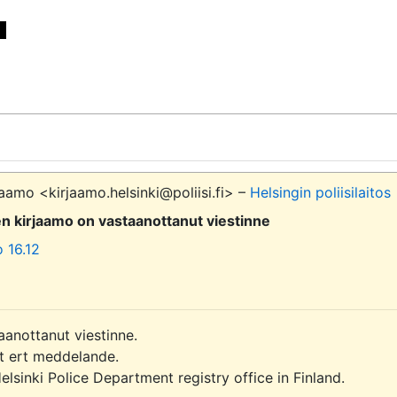


aamo <kirjaamo.helsinki@poliisi.fi> –
Helsingin poliisilaitos
sen kirjaamo on vastaanottanut viestinne
 16.12
aanottanut viestinne.

it ert meddelande.

sinki Police Department registry office in Finland.
