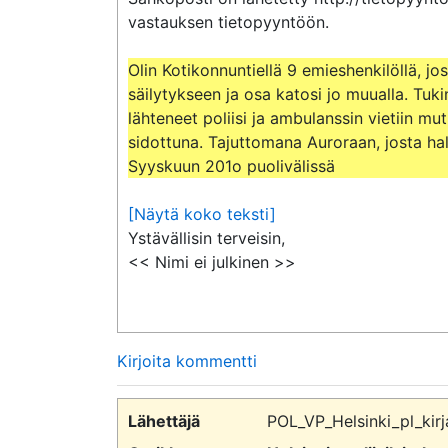
vastauksen tietopyyntöön.

Olin Kotikonnuntiellä 9 emieshenkilöllä, j
säilytykseen ja osa katosi jo muualla. Tuki
lähteneet poliisi ja ambulanssin vietiin mut
sidottuna. Tajuttomana Auroraan, josta hal
Syyskuun 201o puolivälissä
[Näytä koko teksti]
Ystävällisin terveisin,

<< Nimi ei julkinen >>
Kirjoita kommentti
Lähettäjä
POL_VP_Helsinki_pl_kirj