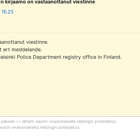
sen kirjaamo on vastaanottanut viestinne
 16.25
aanottanut viestinne.

it ert meddelande.

sinki Police Department registry office in Finland.

 julkinen >> lähetti viestin viranomaiselle
Helsingin poliisilaitos
.
postin viranomaiselta
Helsingin poliisilaitos
.