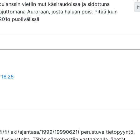
bulanssin vietiin mut käsiraudoissa ja sidottuna
Tajuttomana Auroraan, josta haluan pois. Pitää kuin
201o puolivälissä
 16.25
fi/fi/laki/ajantasa/1999/19990621) perustuva tietopyyntö. 
.fi-sivustolta. Tähän sähköpostiin vastaamalla lähetät 