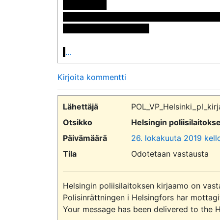
Postiosoite:

<< Nimi poistettu >> << Nimi poistettu >>
<< Osoite poistettu >>

…
Kirjoita kommentti
Lähettäjä
POL_VP_Helsinki_pl_kirj
Otsikko
Helsingin poliisilaitok
Päivämäärä
26. lokakuuta 2019 kello
Tila
Odotetaan vastausta
Helsingin poliisilaitoksen kirjaamo on vast
Polisinrättningen i Helsingfors har mottag
Your message has been delivered to the Hel