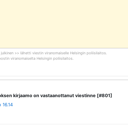
 julkinen >> lähetti viestin viranomaiselle
Helsingin poliisilaitos
.
postin viranomaiselta
Helsingin poliisilaitos
.
itoksen kirjaamo on vastaanottanut viestinne [#801]
 16.14