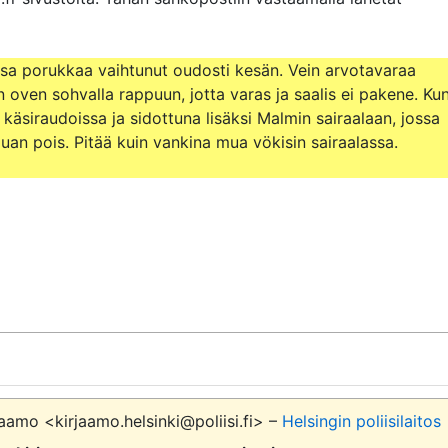
ossa porukkaa vaihtunut oudosti kesän. Vein arvotavaraa 
n oven sohvalla rappuun, jotta varas ja saalis ei pakene. Kun
 käsiraudoissa ja sidottuna lisäksi Malmin sairaalaan, jossa 
uan pois. Pitää kuin vankina mua vökisin sairaalassa.

aamo <kirjaamo.helsinki@poliisi.fi> –
Helsingin poliisilaitos