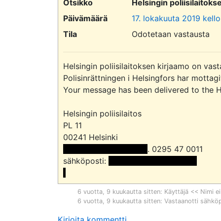
Otsikko
Helsingin poliisilaitok
Päivämäärä
17. lokakuuta 2019 kello
Tila
Odotetaan vastausta
Helsingin poliisilaitoksen kirjaamo on vast
Polisinrättningen i Helsingfors har mottag
Your message has been delivered to the Hel
Helsingin poliisilaitos

PL 11

 << Nimi poistettu >> 
. 0295 47 0011

sähköposti: 
 <<sähköpostiosoite>>

6 vuotta, 9 kuukautta sitten
: Käyttäjä << Nimi ei
6 vuotta, 9 kuukautta sitten
: Vastaanotti sähkö
Kirjoita kommentti