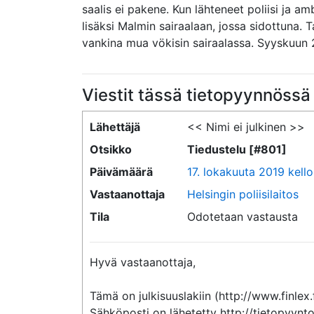
saalis ei pakene. Kun lähteneet poliisi ja am
lisäksi Malmin sairaalaan, jossa sidottuna. 
vankina mua vökisin sairaalassa. Syyskuun 
Viestit tässä tietopyynnössä
Lähettäjä
<< Nimi ei julkinen >>
Otsikko
Tiedustelu [#801]
Päivämäärä
17. lokakuuta 2019 kello
Vastaanottaja
Helsingin poliisilaitos
Tila
Odotetaan vastausta
Hyvä vastaanottaja,

Tämä on julkisuuslakiin (http://www.finlex.
Sähköposti on lähetetty http://tietopyynto