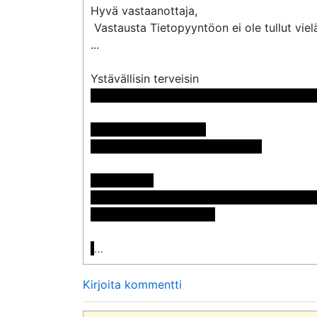
Hyvä vastaanottaja,

 Vastausta Tietopyyntöon ei ole tullut vielä tietooni

...

 << Nimi poistettu >> << Nimi poistettu >>

Pyynnön numero: 801

Vastaus: <<sähköpostiosoite>>

Postiosoite:

<< Nimi poistettu >> << Nimi poistettu >>
<< Osoite poistettu >>

…
Kirjoita kommentti