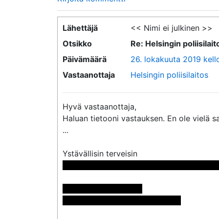
Lähettäjä
<< Nimi ei julkinen >>
Otsikko
Re: Helsingin poliisila
Päivämäärä
26. lokakuuta 2019 kello
Vastaanottaja
Helsingin poliisilaitos
Hyvä vastaanottaja,

Haluan tietooni vastauksen. En ole vielä sa
...

 << Nimi poistettu >> << Nimi poistettu >>

Pyynnön numero: 801

Vastaus: <<sähköpostiosoite>>
