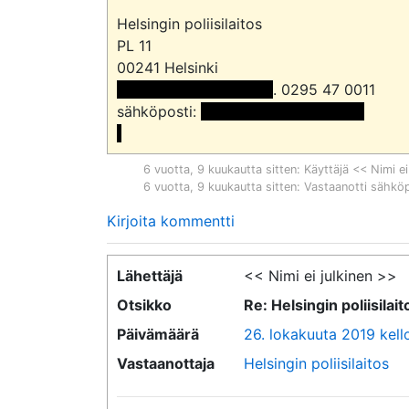
Helsingin poliisilaitos

PL 11

 << Nimi poistettu >> 
. 0295 47 0011

sähköposti: 
 <<sähköpostiosoite>>

6 vuotta, 9 kuukautta sitten
: Käyttäjä << Nimi ei
6 vuotta, 9 kuukautta sitten
: Vastaanotti sähkö
Kirjoita kommentti
Lähettäjä
<< Nimi ei julkinen >>
Otsikko
Re: Helsingin poliisila
Päivämäärä
26. lokakuuta 2019 kello
Vastaanottaja
Helsingin poliisilaitos