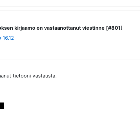
itoksen kirjaamo on vastaanottanut viestinne [#801]
 16.12
anut tietooni vastausta. 
