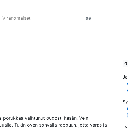
Viranomaiset
0
Ja
Sy
ssa porukkaa vaihtunut oudosti kesän. Vein
ualla. Tukin oven sohvalla rappuun, jotta varas ja
Ly