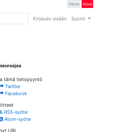
Tietoa
Apua
Kirjaudu sisään
Suomi
 seuraajaa
a tämä tietopyyntö
Twitter
Facebook
ötteet
RSS-syöte
Atom-syöte
hyt URL