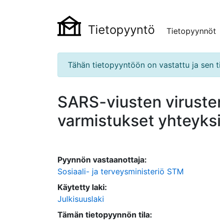
Tietopyyntö
Tietopyynnöt
Tähän tietopyyntöön on vastattu ja sen ti
SARS-viusten virusten
varmistukset yhteyks
Pyynnön vastaanottaja:
Sosiaali- ja terveysministeriö STM
Käytetty laki:
Julkisuuslaki
Tämän tietopyynnön tila: