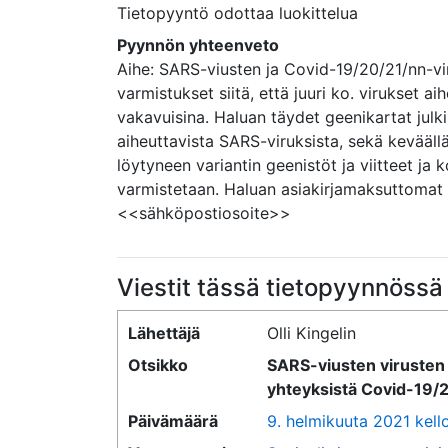
Tietopyyntö odottaa luokittelua
Pyynnön yhteenveto
Aihe: SARS-viusten ja Covid-19/20/21/nn-vir
varmistukset siitä, että juuri ko. virukset a
vakavuisina. Haluan täydet geenikartat jul
aiheuttavista SARS-viruksista, sekä kevääl
löytyneen variantin geenistöt ja viitteet ja 
varmistetaan. Haluan asiakirjamaksuttomat
<<sähköpostiosoite>>
Viestit tässä tietopyynnössä
Lähettäjä
Olli Kingelin
Otsikko
SARS-viusten virusten 
yhteyksistä Covid-19/
Päivämäärä
9. helmikuuta 2021 kello