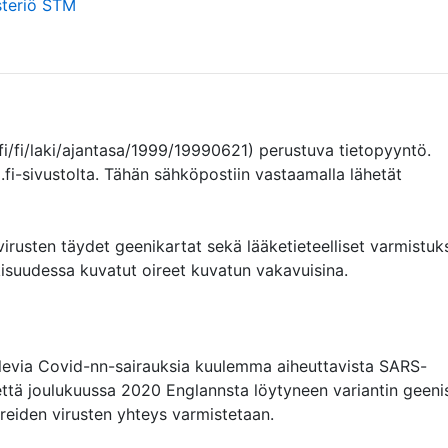
isteriö STM
fi/fi/laki/ajantasa/1999/19990621) perustuva tietopyyntö. 
.fi-sivustolta. Tähän sähköpostiin vastaamalla lähetät 
rusten täydet geenikartat sekä lääketieteelliset varmistuks
ulkisuudessa kuvatut oireet kuvatun vakavuisina.

olevia Covid-nn-sairauksia kuulemma aiheuttavista SARS-
että joulukuussa 2020 Englannsta löytyneen variantin geenis
oireiden virusten yhteys varmistetaan.
