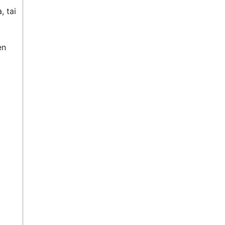
 tai 
n 