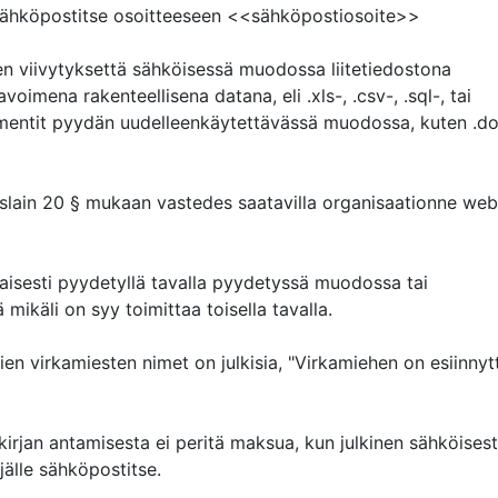
sähköpostitse osoitteeseen <<sähköpostiosoite>>

n viivytyksettä sähköisessä muodossa liitetiedostona 
oimena rakenteellisena datana, eli .xls-, .csv-, .sql-, tai 
entit pyydän uudelleenkäytettävässä muodossa, kuten .doc
isuuslain 20 § mukaan vastedes saatavilla organisaationne web
aisesti pyydetyllä tavalla pyydetyssä muodossa tai 
ikäli on syy toimittaa toisella tavalla.

ien virkamiesten nimet on julkisia, "Virkamiehen on esiinnyt
irjan antamisesta ei peritä maksua, kun julkinen sähköisesti
jälle sähköpostitse.
