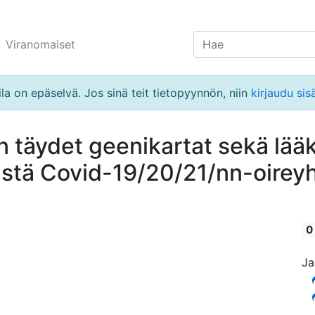
Viranomaiset
la on epäselvä. Jos sinä teit tietopyynnön, niin
kirjaudu sis
 täydet geenikartat sekä lääke
istä Covid-19/20/21/nn-oirey
0
Ja