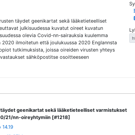
Sy
usten täydet geenikartat sekä lääketieteelliset
iheuttavat julkisuudessa kuvatut oireet kuvatun
Ly
kisuudessa olevia Covid-nn-sairauksia kuulemma
lä 2020 ilmoitetun että joulukuussa 2020 Englannsta
kopiot tutkimuksista, joissa oireiden virusten yhteys
 vastaukset sähköpostitse osoitteeseen
täydet geenikartat sekä lääketieteelliset varmistukset
20/21/nn-oireyhtymiin [#1218]
 14.19