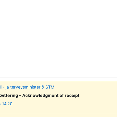
li- ja terveysministeriö STM
Kvittering - Acknowledgment of receipt
o 14.20