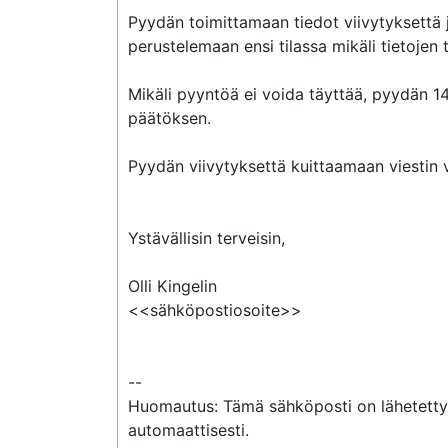
Pyydän toimittamaan tiedot viivytyksettä ju
perustelemaan ensi tilassa mikäli tietojen
Mikäli pyyntöä ei voida täyttää, pyydän 1
päätöksen.

Pyydän viivytyksettä kuittaamaan viestin 
Ystävällisin terveisin,

Olli Kingelin

<<sähköpostiosoite>>

--

Huomautus: Tämä sähköposti on lähetetty T
automaattisesti.
