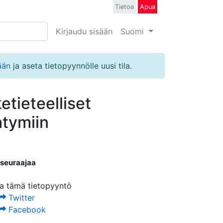
Tietoa
Apua
Kirjaudu sisään
Suomi
ään
ja aseta tietopyynnölle uusi tila.
tieteelliset
htymiin
 seuraajaa
a tämä tietopyyntö
Twitter
Facebook