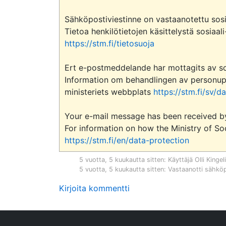
Sähköpostiviestinne on vastaanotettu sosia
https://stm.fi/tietosuoja
Ert e-postmeddelande har mottagits av soc
Information om behandlingen av personuppgi
ministeriets webbplats 
https://stm.fi/sv/
Your e-mail message has been received by t
https://stm.fi/en/data-protection
5 vuotta, 5 kuukautta sitten
: Käyttäjä
Olli Kingel
5 vuotta, 5 kuukautta sitten
: Vastaanotti sähkö
Kirjoita kommentti