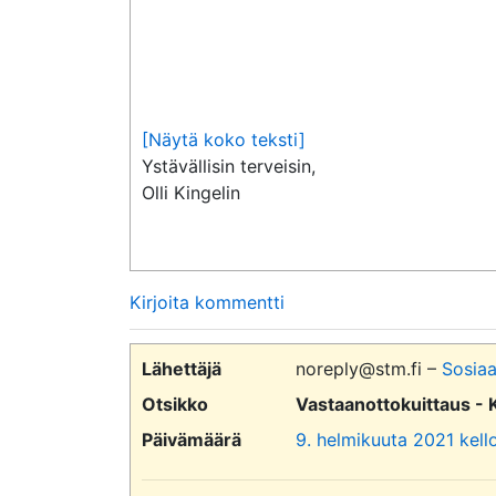
[Näytä koko teksti]
Ystävällisin terveisin,

Olli Kingelin
Kirjoita kommentti
Lähettäjä
noreply@stm.fi –
Sosiaa
Otsikko
Vastaanottokuittaus - 
Päivämäärä
9. helmikuuta 2021 kell