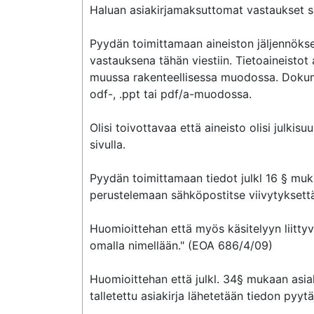
Haluan asiakirjamaksuttomat vastaukset 
Pyydän toimittamaan aineiston jäljennökse
vastauksena tähän viestiin. Tietoaineistot av
muussa rakenteellisessa muodossa. Dokum
odf-, .ppt tai pdf/a-muodossa.

Olisi toivottavaa että aineisto olisi julk
sivulla.

Pyydän toimittamaan tiedot julkl 16 § muk
perustelemaan sähköpostitse viivytyksettä m
Huomioittehan että myös käsitelyyn liittyv
omalla nimellään." (EOA 686/4/09)

Huomioittehan että julkl. 34§ mukaan asiak
talletettu asiakirja lähetetään tiedon pyytä