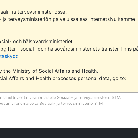
ali- ja terveysministeriössä.

Tietoa henkilötietojen käsittelystä sosiaali- ja terveysministeriön palveluissa saa internetsivuiltamme 
ial- och hälsovårdsministeriet.

fter i social- och hälsovårdsministeriets tjänster finns på
dataskydd
he Ministry of Social Affairs and Health.

For information on how the Ministry of Social Affairs and Health processes personal data, go to: 
in
lähetti viestin viranomaiselle
Sosiaali- ja terveysministeriö STM
.
postin viranomaiselta
Sosiaali- ja terveysministeriö STM
.