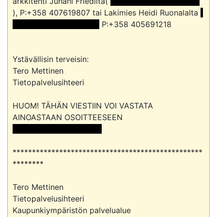
arkkitehti Juhani Friediltä( 
 <<sähköpostiosoite>> 
), P:+358 407619807 tai Lakimies Heidi Ruonalalta 
<<sähköpostiosoite>> 
 P:+358 405691218

Ystävällisin terveisin: 

Tero Mettinen 

Tietopalvelusihteeri 

HUOM! TÄHÄN VIESTIIN VOI VASTATA 
 <<sähköpostiosoite>> 
*************************************************
********

Tero Mettinen

Tietopalvelusihteeri

Kaupunkiympäristön palvelualue
