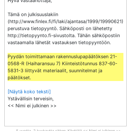
Hyvä vastaanottaja,

Tämä on julkisuuslakiin 
(http://www.finlex.fi/fi/laki/ajantasa/1999/19990621) 
perustuva tietopyyntö. Sähköposti on lähetetty 
http://tietopyynto.fi-sivustolta. Tähän sähköpostiin 
vastaamalla lähetät vastauksen tietopyyntöön.

Pyydän toimittamaan rakennuslupapäätöksen 21-
0568-R (Haiharansuu 7) Kiinteistötunnus 837-60-
5831-3 liittyvät materiaalit, suunnitelmat ja 
päätökset.
[Näytä koko teksti]
Ystävällisin terveisin,

<< Nimi ei julkinen >>
5 vuotta, 2 kuukautta sitten
: Käyttäjä << Nimi ei julkinen >>