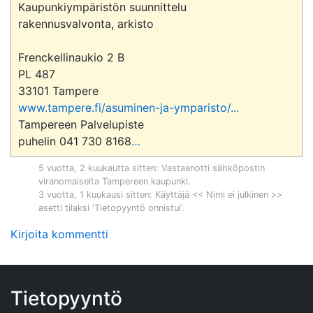
Kaupunkiympäristön suunnittelu

rakennusvalvonta, arkisto

Frenckellinaukio 2 B

PL 487

www.tampere.fi/asuminen-ja-ymparisto/...
Tampereen Palvelupiste 

puhelin 041 730 8168
…
5 vuotta, 2 kuukautta sitten
: Vastaanotti sähköpostin
viranomaiselta
Tampereen kaupunki
.
3 vuotta, 1 kuukausi sitten
: Käyttäjä << Nimi ei julkinen >>
asetti tilaksi 'Tietopyyntö onnistui'.
Kirjoita kommentti
Tietopyyntö