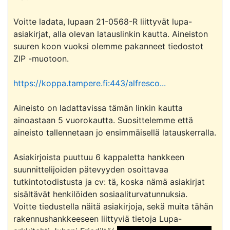
Voitte ladata, lupaan 21-0568-R liittyvät lupa-
asiakirjat, alla olevan latauslinkin kautta. Aineiston 
suuren koon vuoksi olemme pakanneet tiedostot 
ZIP -muotoon. 

https://koppa.tampere.fi:443/alfresco...
Aineisto on ladattavissa tämän linkin kautta 
ainoastaan 5 vuorokautta. Suosittelemme että 
aineisto tallennetaan jo ensimmäisellä latauskerralla. 

Asiakirjoista puuttuu 6 kappaletta hankkeen 
suunnittelijoiden pätevyyden osoittavaa 
tutkintotodistusta ja cv: tä, koska nämä asiakirjat 
sisältävät henkilöiden sosiaaliturvatunnuksia. 

Voitte tiedustella näitä asiakirjoja, sekä muita tähän 
rakennushankkeeseen liittyviä tietoja Lupa-