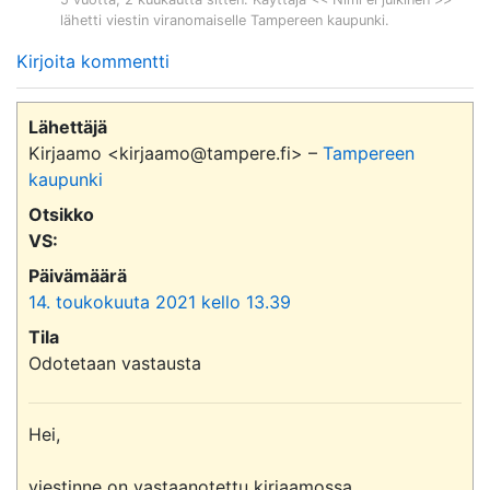
lähetti viestin viranomaiselle
Tampereen kaupunki
.
Kirjoita kommentti
Lähettäjä
Kirjaamo <kirjaamo@tampere.fi> –
Tampereen
kaupunki
Otsikko
VS:
Päivämäärä
14. toukokuuta 2021 kello 13.39
Tila
Odotetaan vastausta
Hei,

viestinne on vastaanotettu kirjaamossa.
