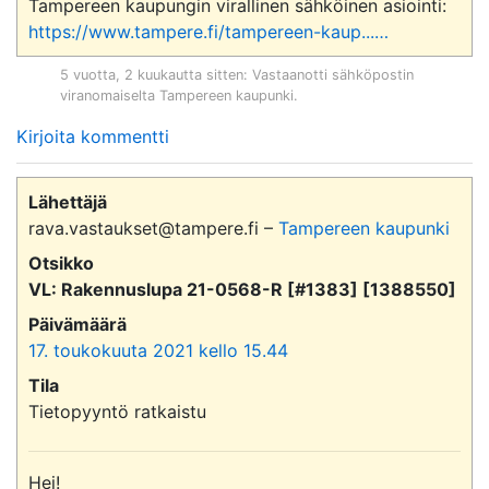
Tampereen kaupungin virallinen sähköinen asiointi: 
https://www.tampere.fi/tampereen-kaup...
…
5 vuotta, 2 kuukautta sitten
: Vastaanotti sähköpostin
viranomaiselta
Tampereen kaupunki
.
Kirjoita kommentti
Lähettäjä
rava.vastaukset@tampere.fi –
Tampereen kaupunki
Otsikko
VL: Rakennuslupa 21-0568-R [#1383] [1388550]
Päivämäärä
17. toukokuuta 2021 kello 15.44
Tila
Tietopyyntö ratkaistu
Hei!
