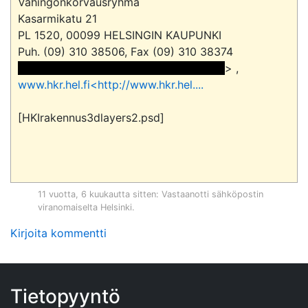
Vahingonkorvausryhmä

Kasarmikatu 21

PL 1520, 00099 HELSINGIN KAUPUNKI

 <<sähköpostiosoite>> ja sähköposti> 
> , 
www.hkr.hel.fi<http://www.hkr.hel....
[HKIrakennus3dlayers2.psd]

11 vuotta, 6 kuukautta sitten
: Vastaanotti sähköpostin
viranomaiselta
Helsinki
.
Kirjoita kommentti
Tietopyyntö