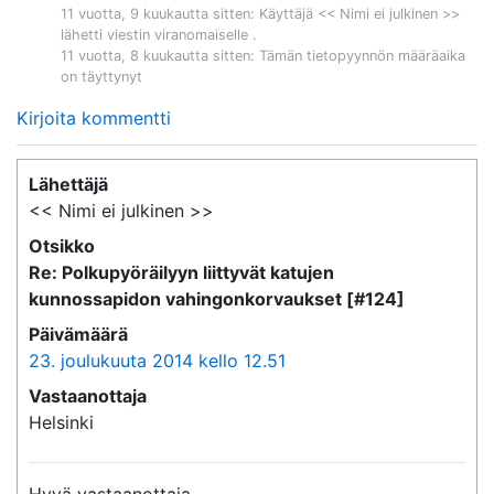
11 vuotta, 9 kuukautta sitten
: Käyttäjä << Nimi ei julkinen >>
lähetti viestin viranomaiselle .
11 vuotta, 8 kuukautta sitten
: Tämän tietopyynnön määräaika
on täyttynyt
Kirjoita kommentti
Lähettäjä
<< Nimi ei julkinen >>
Otsikko
Re: Polkupyöräilyyn liittyvät katujen
kunnossapidon vahingonkorvaukset [#124]
Päivämäärä
23. joulukuuta 2014 kello 12.51
Vastaanottaja
Helsinki