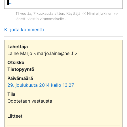
…
11 vuotta, 7 kuukautta sitten
: Käyttäjä << Nimi ei julkinen >>
lähetti viestin viranomaiselle .
Kirjoita kommentti
Lähettäjä
Laine Marjo <marjo.laine@hel.fi>
Otsikko
Tietopyyntö
Päivämäärä
29. joulukuuta 2014 kello 13.27
Tila
Odotetaan vastausta
Liitteet