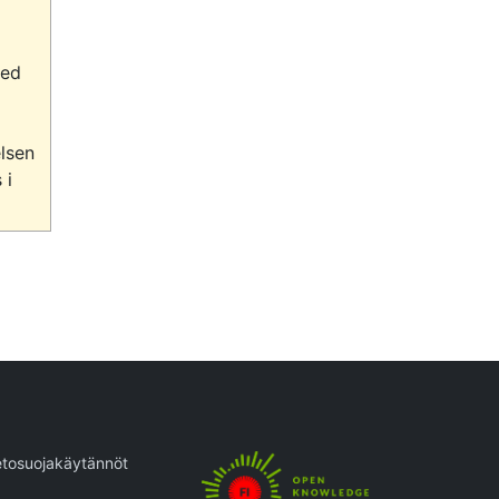
ed 
sen 
i 
etosuojakäytännöt