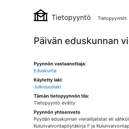
Tietopyyntö
Tietopyynnöt
Päivän eduskunnan vier
Pyynnön vastaanottaja:
Eduskunta
Käytetty laki:
Julkisuuslaki
Tämän tietopyynnön tila:
Tietopyyntö evätty
Pyynnön yhteenveto
Pyydän eduskunnan vierailijalistat eli sähköi
Kulunvalvontapöytäkirja F ja Kulunvalvontap