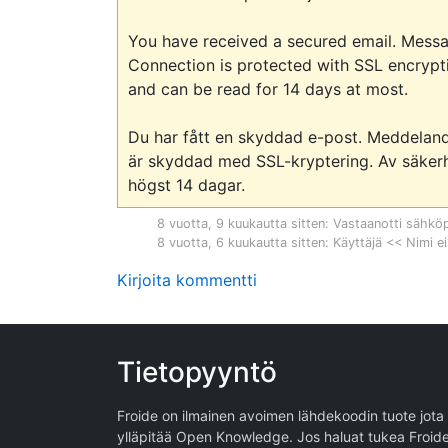
You have received a secured email. Messa
Connection is protected with SSL encrypti
and can be read for 14 days at most.

Du har fått en skyddad e-post. Meddeland
är skyddad med SSL-kryptering. Av säkerh
8 vuotta, 9 kuukautta sitten
: Vastaanotti sähkö
8 vuotta, 6 kuukautta sitten
: Käyttäjä << Nimi ei
Kirjoita kommentti
Tietopyyntö
Froide on ilmainen avoimen lähdekoodin tuote jota
ylläpitää
Open Knowledge
. Jos haluat tukea Froid