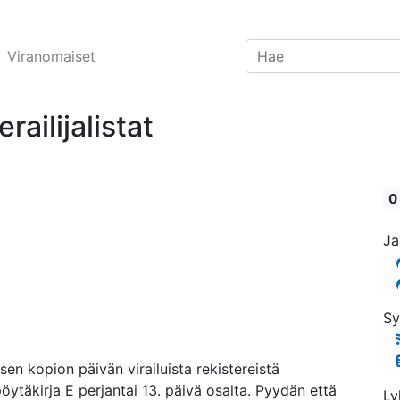
Viranomaiset
ailijalistat
0
Ja
Sy
sen kopion päivän virailuista rekistereistä
öytäkirja E perjantai 13. päivä osalta. Pyydän että
Ly