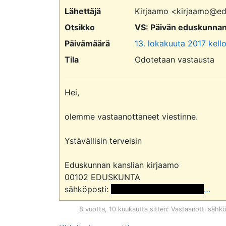
Lähettäjä
Kirjaamo <kirjaamo@ed
Otsikko
VS: Päivän eduskunnan v
Päivämäärä
13. lokakuuta 2017 kell
Tila
Odotetaan vastausta
Hei,

olemme vastaanottaneet viestinne.

Ystävällisin terveisin

Eduskunnan kanslian kirjaamo

00102 EDUSKUNTA

sähköposti: 
 <<sähköpostiosoite>> 
…
8 vuotta, 10 kuukautta sitten
: Vastaanotti sähk