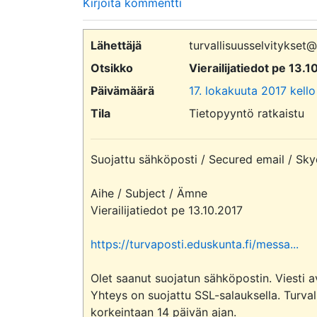
Kirjoita kommentti
Lähettäjä
turvallisuusselvitykset
Otsikko
Vierailijatiedot pe 13.
Päivämäärä
17. lokakuuta 2017 kello
Tila
Tietopyyntö ratkaistu
Suojattu sähköposti / Secured email / Sky
Aihe / Subject / Ämne

Vierailijatiedot pe 13.10.2017

https://turvaposti.eduskunta.fi/messa...
Olet saanut suojatun sähköpostin. Viesti av
Yhteys on suojattu SSL-salauksella. Turvall
korkeintaan 14 päivän ajan.
