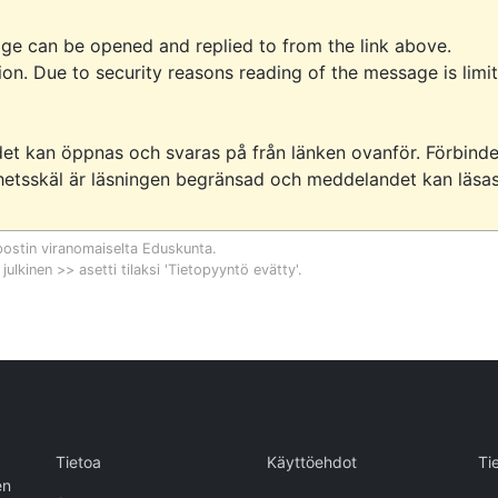
ge can be opened and replied to from the link above. 
on. Due to security reasons reading of the message is limit
et kan öppnas och svaras på från länken ovanför. Förbindel
etsskäl är läsningen begränsad och meddelandet kan läsas 
postin viranomaiselta
Eduskunta
.
 julkinen >> asetti tilaksi 'Tietopyyntö evätty'.
Tietoa
Käyttöehdot
Ti
en