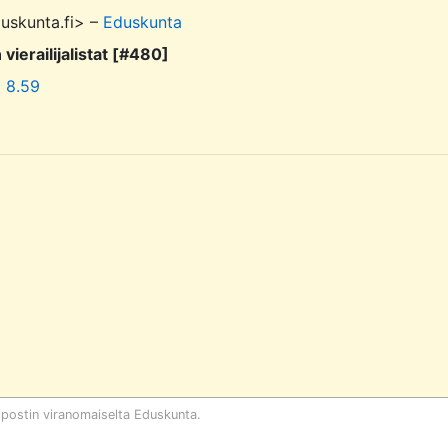
uskunta.fi> –
Eduskunta
ierailijalistat [#480]
o 8.59
öpostin viranomaiselta
Eduskunta
.