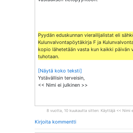
Pyydän eduskunnan vierailijalistat eli sähkö
Kulunvalvontapöytäkirja F ja Kulunvalvonta
kopio lähetetään vasta kun kaikki päivän vie
tuhotaan.
[Näytä koko teksti]
Ystävällisin terveisin,

<< Nimi ei julkinen >>
8 vuotta, 10 kuukautta sitten
: Käyttäjä << Nimi e
Kirjoita kommentti