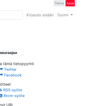
Tietoa
Apua
Kirjaudu sisään
Suomi
 seuraajaa
a tämä tietopyyntö
Twitter
Facebook
ötteet
RSS-syöte
Atom-syöte
hyt URL