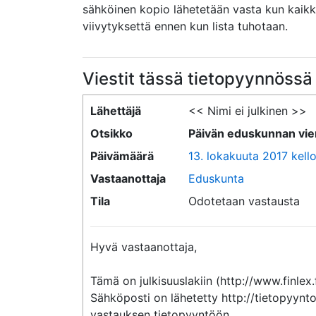
sähköinen kopio lähetetään vasta kun kaikki p
viivytyksettä ennen kun lista tuhotaan.
Viestit tässä tietopyynnössä
Lähettäjä
<< Nimi ei julkinen >>
Otsikko
Päivän eduskunnan viera
Päivämäärä
13. lokakuuta 2017 kell
Vastaanottaja
Eduskunta
Tila
Odotetaan vastausta
Hyvä vastaanottaja,

Tämä on julkisuuslakiin (http://www.finlex.
Sähköposti on lähetetty http://tietopyynto
vastauksen tietopyyntöön.
