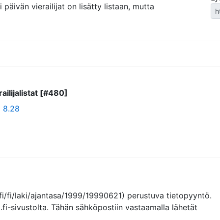
äivän vierailijat on lisätty listaan, mutta
ilijalistat [#480]
o 8.28
fi/fi/laki/ajantasa/1999/19990621) perustuva tietopyyntö. 
.fi-sivustolta. Tähän sähköpostiin vastaamalla lähetät 