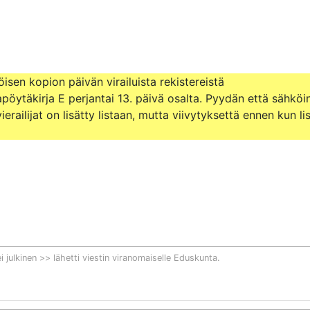
isen kopion päivän virailuista rekistereistä 
pöytäkirja E perjantai 13. päivä osalta. Pyydän että sähköin
railijat on lisätty listaan, mutta viivytyksettä ennen kun lis
i julkinen >> lähetti viestin viranomaiselle
Eduskunta
.