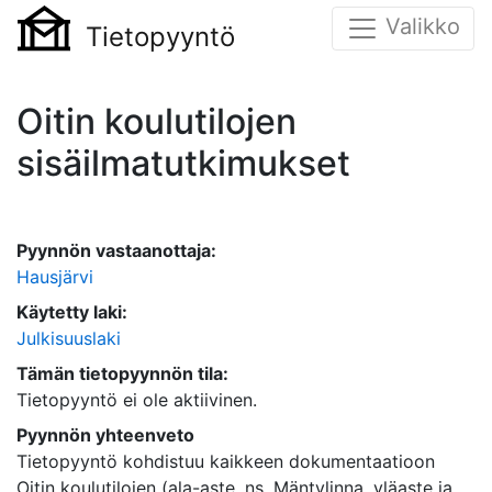
Valikko
Tietopyyntö
Oitin koulutilojen
sisäilmatutkimukset
Pyynnön vastaanottaja:
Hausjärvi
Käytetty laki:
Julkisuuslaki
Tämän tietopyynnön tila:
Tietopyyntö ei ole aktiivinen.
Pyynnön yhteenveto
Tietopyyntö kohdistuu kaikkeen dokumentaatioon
Oitin koulutilojen (ala-aste, ns. Mäntylinna, yläaste ja