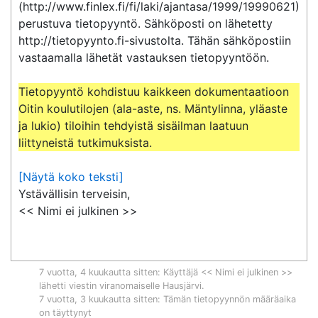
(http://www.finlex.fi/fi/laki/ajantasa/1999/19990621) 
perustuva tietopyyntö. Sähköposti on lähetetty 
http://tietopyynto.fi-sivustolta. Tähän sähköpostiin 
vastaamalla lähetät vastauksen tietopyyntöön.

Tietopyyntö kohdistuu kaikkeen dokumentaatioon 
Oitin koulutilojen (ala-aste, ns. Mäntylinna, yläaste 
ja lukio) tiloihin tehdyistä sisäilman laatuun 
liittyneistä tutkimuksista.
[Näytä koko teksti]
Ystävällisin terveisin,

<< Nimi ei julkinen >>
7 vuotta, 4 kuukautta sitten
: Käyttäjä << Nimi ei julkinen >>
lähetti viestin viranomaiselle
Hausjärvi
.
7 vuotta, 3 kuukautta sitten
: Tämän tietopyynnön määräaika
on täyttynyt