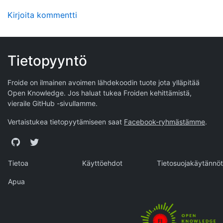
Kirjoita kommentti
Tietopyyntö
Froide on ilmainen avoimen lähdekoodin tuote jota ylläpitää
Open Knowledge
. Jos haluat tukea Froiden kehittämistä,
vieraile
GitHub -sivullamme
.
Vertaistukea tietopyytämiseen saat
Facebook-ryhmästämme
.
GitHub
Twitter
Tietoa
Käyttöehdot
Tietosuojakäytännöt
Apua