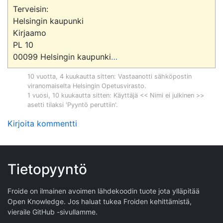
Terveisin: 

Helsingin kaupunki

Kirjaamo

PL 10

00099 Helsingin kaupunki
…
10 vuotta, 4 kuukautta sitten
: Vastaanotti sähköpostin
viranomaiselta
Helsingin Opetusvirasto
.
1 vuosi, 10 kuukautta sitten
: Käyttäjä << Nimi ei julkinen >>
asetti tilaksi 'Pyyntö peruttiin'.
Kirjoita kommentti
Tietopyyntö
Froide on ilmainen avoimen lähdekoodin tuote jota ylläpitää
Open Knowledge
. Jos haluat tukea Froiden kehittämistä,
vieraile
GitHub -sivullamme
.