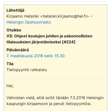
Lähettäjä
Kirjaamo Helsinki <helsinki.kirjaamo@hel.fi> –
Helsingin Opetusvirasto
Otsikko
VS: Ohjeet koulujen juhlien ja uskonnollisten
tilaisuuksien järjestämiseksi [#224]
Päivämäärä
7. maaliskuuta 2016 kello 15.30
Tila
Tietopyyntö ratkaistu
Hei, 

Vahvistan vielä, että soitit tänään 7.3.2016 Helsingin 
kaupungin kirjaamoon ja peruit tietopyyntösi. 
