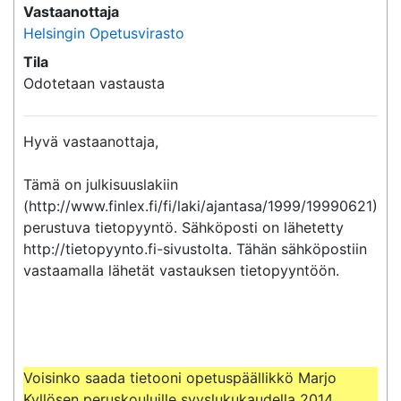
Vastaanottaja
Helsingin Opetusvirasto
Tila
Odotetaan vastausta
Hyvä vastaanottaja,

Tämä on julkisuuslakiin 
(http://www.finlex.fi/fi/laki/ajantasa/1999/19990621) 
perustuva tietopyyntö. Sähköposti on lähetetty 
http://tietopyynto.fi-sivustolta. Tähän sähköpostiin 
vastaamalla lähetät vastauksen tietopyyntöön.

Voisinko saada tietooni opetuspäällikkö Marjo 
Kyllösen peruskouluille syyslukukaudella 2014 