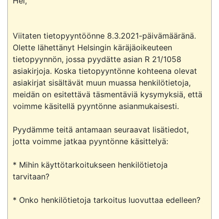
Hei,

Viitaten tietopyyntöönne 8.3.2021-päivämääränä. 
Olette lähettänyt Helsingin käräjäoikeuteen 
tietopyynnön, jossa pyydätte asian R 21/1058 
asiakirjoja. Koska tietopyyntönne kohteena olevat 
asiakirjat sisältävät muun muassa henkilötietoja, 
meidän on esitettävä täsmentäviä kysymyksiä, että 
voimme käsitellä pyyntönne asianmukaisesti.

Pyydämme teitä antamaan seuraavat lisätiedot, 
jotta voimme jatkaa pyyntönne käsittelyä:

* Mihin käyttötarkoitukseen henkilötietoja 
tarvitaan?

* Onko henkilötietoja tarkoitus luovuttaa edelleen?
