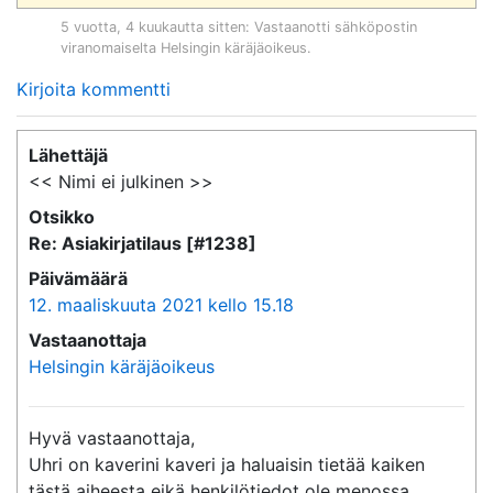
5 vuotta, 4 kuukautta sitten
: Vastaanotti sähköpostin
viranomaiselta
Helsingin käräjäoikeus
.
Kirjoita kommentti
Lähettäjä
<< Nimi ei julkinen >>
Otsikko
Re: Asiakirjatilaus [#1238]
Päivämäärä
12. maaliskuuta 2021 kello 15.18
Vastaanottaja
Helsingin käräjäoikeus
Hyvä vastaanottaja,

Uhri on kaverini kaveri ja haluaisin tietää kaiken 
tästä aiheesta eikä henkilötiedot ole menossa 