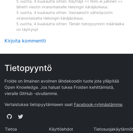
5 vuotta, 4 kuukautta sitten
: Käyttäjä << Nimi ei julkinen >>
lähetti viestin viranomaiselle
Helsingin käräjäoikeus
.
5 vuotta, 4 kuukautta sitten
: Vastaanotti sähköpostin
viranomaiselta
Helsingin käräjäoikeus
.
5 vuotta, 4 kuukautta sitten
: Tämän tietopyynnön määräaika
on täyttynyt
Kirjoita kommentti
Tietopyyntö
Froide on ilmainen avoimen lähdekoodin tuote jota ylläpitää
Open Knowledge
. Jos haluat tukea Froiden kehittämistä,
vieraile
GitHub -sivullamme
.
Vertaistukea tietopyytämiseen saat
Facebook-ryhmästämme
.
GitHub
Twitter
Tietoa
Käyttöehdot
Tietosuojakäytännöt