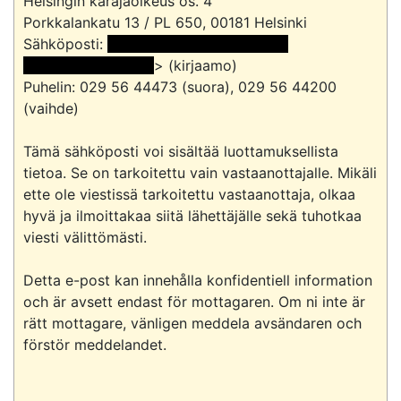
Helsingin käräjäoikeus os. 4

Porkkalankatu 13 / PL 650, 00181 Helsinki

Sähköposti: 
 <<sähköpostiosoite>> ja 
sähköpostiosoite> 
> (kirjaamo)

Puhelin: 029 56 44473 (suora), 029 56 44200 
(vaihde)

Tämä sähköposti voi sisältää luottamuksellista 
tietoa. Se on tarkoitettu vain vastaanottajalle. Mikäli 
ette ole viestissä tarkoitettu vastaanottaja, olkaa 
hyvä ja ilmoittakaa siitä lähettäjälle sekä tuhotkaa 
viesti välittömästi.

Detta e-post kan innehålla konfidentiell information 
och är avsett endast för mottagaren. Om ni inte är 
rätt mottagare, vänligen meddela avsändaren och 
förstör meddelandet.
