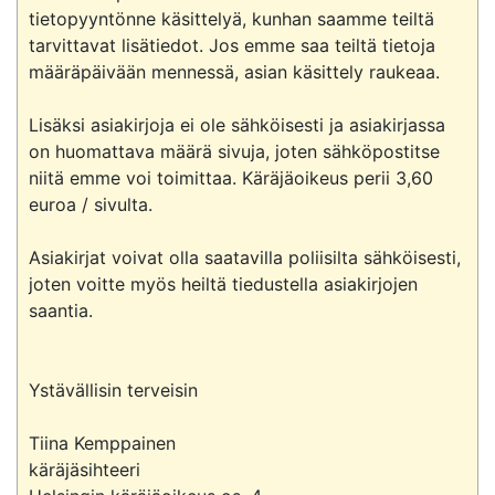
tietopyyntönne käsittelyä, kunhan saamme teiltä 
tarvittavat lisätiedot. Jos emme saa teiltä tietoja 
määräpäivään mennessä, asian käsittely raukeaa.

Lisäksi asiakirjoja ei ole sähköisesti ja asiakirjassa 
on huomattava määrä sivuja, joten sähköpostitse 
niitä emme voi toimittaa. Käräjäoikeus perii 3,60 
euroa / sivulta.

Asiakirjat voivat olla saatavilla poliisilta sähköisesti, 
joten voitte myös heiltä tiedustella asiakirjojen 
saantia.

Ystävällisin terveisin

Tiina Kemppainen

käräjäsihteeri
