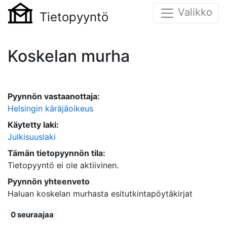
Valikko
Tietopyyntö
Koskelan murha
Pyynnön vastaanottaja:
Helsingin käräjäoikeus
Käytetty laki:
Julkisuuslaki
Tämän tietopyynnön tila:
Tietopyyntö ei ole aktiivinen.
Pyynnön yhteenveto
Haluan koskelan murhasta esitutkintapöytäkirjat
0 seuraajaa