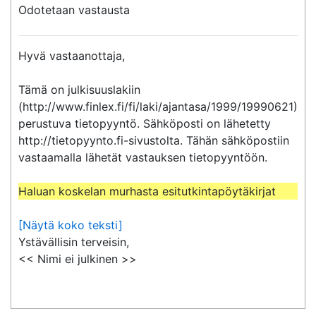
Odotetaan vastausta
Hyvä vastaanottaja,

Tämä on julkisuuslakiin 
(http://www.finlex.fi/fi/laki/ajantasa/1999/19990621) 
perustuva tietopyyntö. Sähköposti on lähetetty 
http://tietopyynto.fi-sivustolta. Tähän sähköpostiin 
vastaamalla lähetät vastauksen tietopyyntöön.

Haluan koskelan murhasta esitutkintapöytäkirjat
[Näytä koko teksti]
Ystävällisin terveisin,

<< Nimi ei julkinen >>