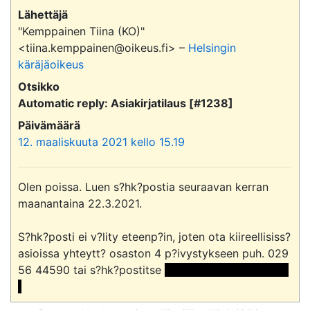
Lähettäjä
"Kemppainen Tiina (KO)"
<tiina.kemppainen@oikeus.fi> –
Helsingin
käräjäoikeus
Otsikko
Automatic reply: Asiakirjatilaus [#1238]
Päivämäärä
12. maaliskuuta 2021 kello 15.19
Olen poissa. Luen s?hk?postia seuraavan kerran 
maanantaina 22.3.2021.

S?hk?posti ei v?lity eteenp?in, joten ota kiireellisiss? 
asioissa yhteytt? osaston 4 p?ivystykseen puh. 029 
56 44590 tai s?hk?postitse 
 <<sähköpostiosoite>>
