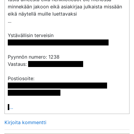
minnekään jakoon eikä asiakirjaa julkaista missään  
eikä näytellä muille luettavaksi 

...

 << Nimi poistettu >> << Nimi poistettu >> 
Pyynnön numero: 1238

Vastaus: 
 <<sähköpostiosoite>> 
 << Nimi poistettu >> << Nimi poistettu >>

<< Osoite poistettu >>

…
Kirjoita kommentti