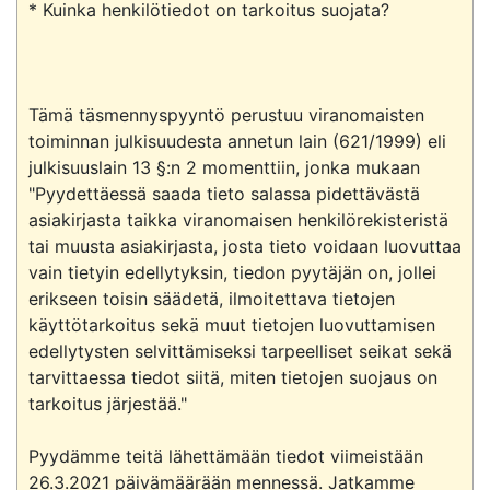
* Kuinka henkilötiedot on tarkoitus suojata?

Tämä täsmennyspyyntö perustuu viranomaisten 
toiminnan julkisuudesta annetun lain (621/1999) eli 
julkisuuslain 13 §:n 2 momenttiin, jonka mukaan 
"Pyydettäessä saada tieto salassa pidettävästä 
asiakirjasta taikka viranomaisen henkilörekisteristä 
tai muusta asiakirjasta, josta tieto voidaan luovuttaa 
vain tietyin edellytyksin, tiedon pyytäjän on, jollei 
erikseen toisin säädetä, ilmoitettava tietojen 
käyttötarkoitus sekä muut tietojen luovuttamisen 
edellytysten selvittämiseksi tarpeelliset seikat sekä 
tarvittaessa tiedot siitä, miten tietojen suojaus on 
tarkoitus järjestää."

Pyydämme teitä lähettämään tiedot viimeistään 
26.3.2021 päivämäärään mennessä. Jatkamme 