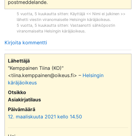
5 vuotta, 5 kuukautta sitten
: Käyttäjä << Nimi ei julkinen >>
lähetti viestin viranomaiselle
Helsingin käräjäoikeus
.
5 vuotta, 5 kuukautta sitten
: Vastaanotti sähköpostin
viranomaiselta
Helsingin käräjäoikeus
.
Kirjoita kommentti
Lähettäjä
"Kemppainen Tiina (KO)"
<tiina.kemppainen@oikeus.fi> –
Helsingin
käräjäoikeus
Otsikko
Asiakirjatilaus
Päivämäärä
12. maaliskuuta 2021 kello 14.50