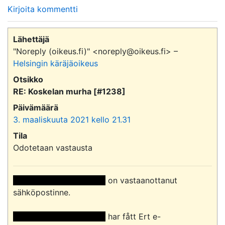
Kirjoita kommentti
Lähettäjä
"Noreply (oikeus.fi)" <noreply@oikeus.fi> –
Helsingin käräjäoikeus
Otsikko
RE: Koskelan murha [#1238]
Päivämäärä
3. maaliskuuta 2021 kello 21.31
Tila
Odotetaan vastausta
 <<sähköpostiosoite>> 
 on vastaanottanut 
sähköpostinne.

 <<sähköpostiosoite>> 
 har fått Ert e-