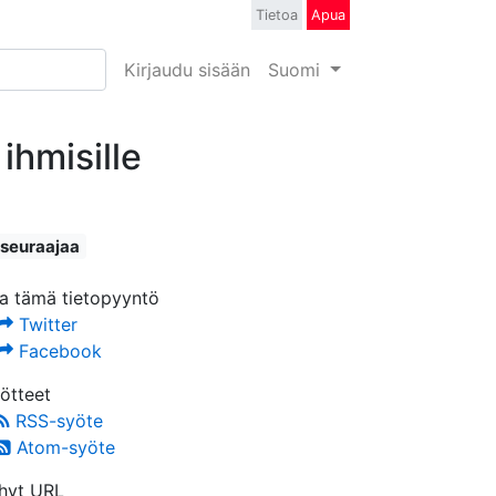
Tietoa
Apua
Kirjaudu sisään
Suomi
ihmisille
 seuraajaa
a tämä tietopyyntö
Twitter
Facebook
ötteet
RSS-syöte
Atom-syöte
hyt URL