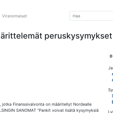
Viranomaiset
ärittelemät peruskysymykset 
0
Ja
Sy
 jotka Finanssivalvonta on määritellyt Nordealle
LSINGIN SANOMAT ”Pankit voivat lisätä kysymyksiä
Ly