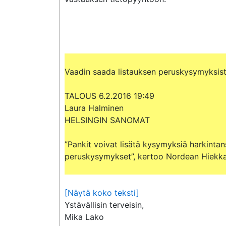
Vaadin saada listauksen peruskysymyksistä
TALOUS 6.2.2016 19:49

Laura Halminen

HELSINGIN SANOMAT

”Pankit voivat lisätä kysymyksiä harkinta
peruskysymykset”, kertoo Nordean Hiekkan
[Näytä koko teksti]
Ystävällisin terveisin,

Mika Lako