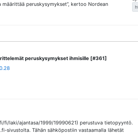
a määrittää peruskysymykset”, kertoo Nordean
rittelemät peruskysymykset ihmisille [#361]
10.28
fi/fi/laki/ajantasa/1999/19990621) perustuva tietopyyntö. 
.fi-sivustolta. Tähän sähköpostiin vastaamalla lähetät 