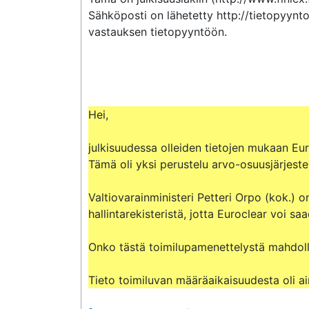
Sähköposti on lähetetty http://tietopyynto
vastauksen tietopyyntöön.

Hei, 

julkisuudessa olleiden tietojen mukaan Euro
Tämä oli yksi perustelu arvo-osuusjärjestel
Valtiovarainministeri Petteri Orpo (kok.) 
hallintarekisteristä, jotta Euroclear voi sa
Onko tästä toimilupamenettelystä mahdolli
Tieto toimiluvan määräaikaisuudesta oli ain