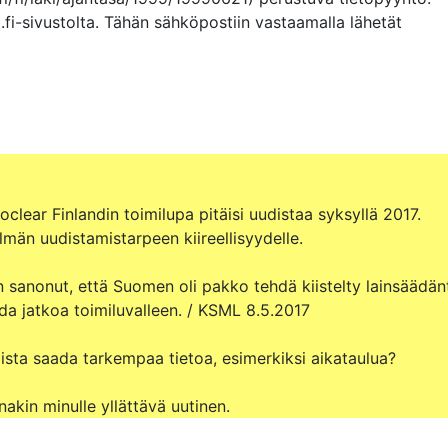
.fi-sivustolta. Tähän sähköpostiin vastaamalla lähetät 
clear Finlandin toimilupa pitäisi uudistaa syksyllä 2017. 

män uudistamistarpeen kiireellisyydelle. 

on sanonut, että Suomen oli pakko tehdä kiistelty lainsäädänt
ada jatkoa toimiluvalleen. / KSML 8.5.2017

sta saada tarkempaa tietoa, esimerkiksi aikataulua? 

akin minulle yllättävä uutinen.