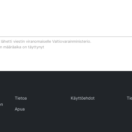
lähetti viestin viranomaiselle
Valtiovarainministerio
.
n määräaika on täyttynyt
Tietoa
Käyttöehdot
Ti
en
Apua