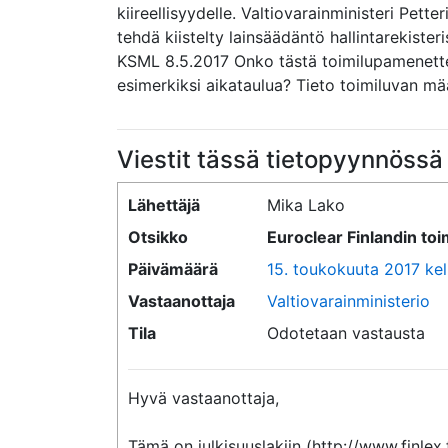
kiireellisyydelle. Valtiovarainministeri Pet
tehdä kiistelty lainsäädäntö hallintarekisteri
KSML 8.5.2017 Onko tästä toimilupamenette
esimerkiksi aikataulua? Tieto toimiluvan mää
Viestit tässä tietopyynnössä
Lähettäjä
Mika Lako
Otsikko
Euroclear Finlandin to
Päivämäärä
15. toukokuuta 2017 kel
Vastaanottaja
Valtiovarainministerio
Tila
Odotetaan vastausta
Hyvä vastaanottaja,

Tämä on julkisuuslakiin (http://www.finlex.