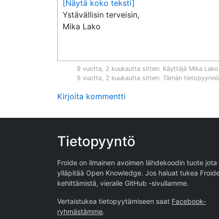
[Näytä koko teksti]
Ystävällisin terveisin,

Mika Lako
9 vuotta, 2 kuukautta sitten
: Käyttäjä
Mika Lako
9 vuotta, 2 kuukautta sitten
: Tämän tietopyynnö
Kirjoita kommentti
Tietopyyntö
Froide on ilmainen avoimen lähdekoodin tuote jota
ylläpitää
Open Knowledge
. Jos haluat tukea Froid
kehittämistä, vieraile
GitHub -sivullamme
.
Vertaistukea tietopyytämiseen saat
Facebook-
ryhmästämme
.