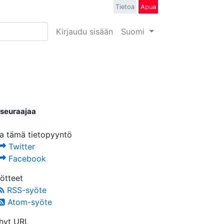
Tietoa
Apua
Kirjaudu sisään
Suomi
 seuraajaa
a tämä tietopyyntö
Twitter
Facebook
ötteet
RSS-syöte
Atom-syöte
hyt URL