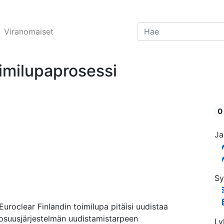
Viranomaiset
oimilupaprosessi
0
Ja
Sy
Euroclear Finlandin toimilupa pitäisi uudistaa
-osuusjärjestelmän uudistamistarpeen
Ly