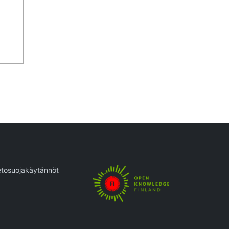
etosuojakäytännöt