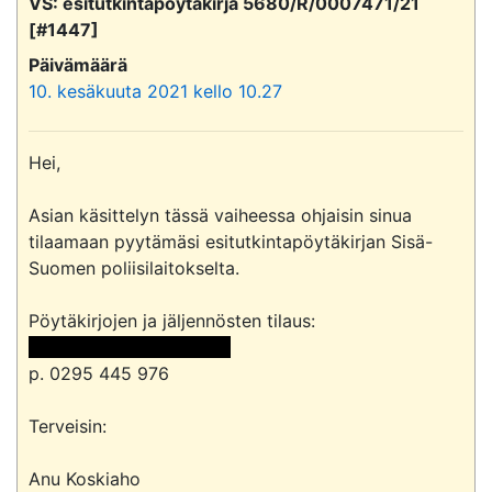
VS: esitutkintapöytäkirja 5680/R/0007471/21
[#1447]
Päivämäärä
10. kesäkuuta 2021 kello 10.27
Hei,

Asian käsittelyn tässä vaiheessa ohjaisin sinua 
tilaamaan pyytämäsi esitutkintapöytäkirjan Sisä-
Suomen poliisilaitokselta.

 <<sähköpostiosoite>> 
p. 0295 445 976

Terveisin:

Anu Koskiaho
