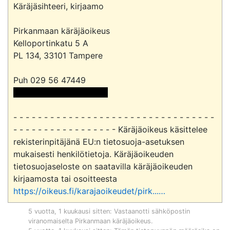
Käräjäsihteeri, kirjaamo

Pirkanmaan käräjäoikeus

Kelloportinkatu 5 A

PL 134, 33101 Tampere

 <<sähköpostiosoite>> 
- - - - - - - - - - - - - - - - - - - - - - - - - - - - - - - - - 
- - - - - - - - - - - - - - - - - Käräjäoikeus käsittelee 
rekisterinpitäjänä EU:n tietosuoja-asetuksen 
mukaisesti henkilötietoja. Käräjäoikeuden 
tietosuojaseloste on saatavilla käräjäoikeuden 
kirjaamosta tai osoitteesta 
https://oikeus.fi/karajaoikeudet/pirk...
…
5 vuotta, 1 kuukausi sitten
: Vastaanotti sähköpostin
viranomaiselta
Pirkanmaan käräjäoikeus
.