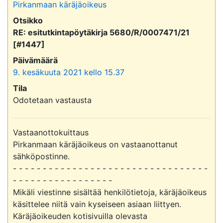
Pirkanmaan käräjäoikeus
Otsikko
RE: esitutkintapöytäkirja 5680/R/0007471/21
[#1447]
Päivämäärä
9. kesäkuuta 2021 kello 15.37
Tila
Odotetaan vastausta
Vastaanottokuittaus

Pirkanmaan käräjäoikeus on vastaanottanut 
sähköpostinne.

- - - - - - - - - - - - - - - - - - - - - - - - - - - - - - - - - 
- - - - - - - - - - - - - - - - -

Mikäli viestinne sisältää henkilötietoja, käräjäoikeus 
käsittelee niitä vain kyseiseen asiaan liittyen.

Käräjäoikeuden kotisivuilla olevasta 