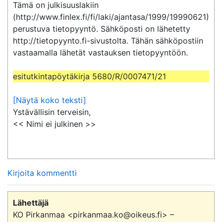
Tämä on julkisuuslakiin 
(http://www.finlex.fi/fi/laki/ajantasa/1999/19990621) 
perustuva tietopyyntö. Sähköposti on lähetetty 
http://tietopyynto.fi-sivustolta. Tähän sähköpostiin 
vastaamalla lähetät vastauksen tietopyyntöön.

esitutkintapöytäkirja 5680/R/0007471/21
[Näytä koko teksti]
Ystävällisin terveisin,

<< Nimi ei julkinen >>
Kirjoita kommentti
Lähettäjä
KO Pirkanmaa <pirkanmaa.ko@oikeus.fi> –