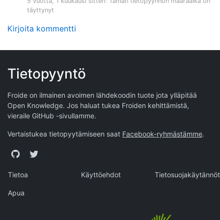
5 vuotta, 1 kuukausi sitten
: Tämän tietopyynnön määräaika on
täyttynyt
Kirjoita kommentti
Tietopyyntö
Froide on ilmainen avoimen lähdekoodin tuote jota ylläpitää
Open Knowledge
. Jos haluat tukea Froiden kehittämistä,
vieraile
GitHub -sivullamme
.
Vertaistukea tietopyytämiseen saat
Facebook-ryhmästämme
.
GitHub
Twitter
Tietoa
Käyttöehdot
Tietosuojakäytännöt
Apua