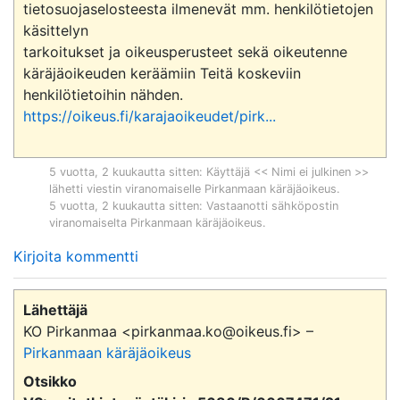
tietosuojaselosteesta ilmenevät mm. henkilötietojen 
käsittelyn

tarkoitukset ja oikeusperusteet sekä oikeutenne 
käräjäoikeuden keräämiin Teitä koskeviin 
https://oikeus.fi/karajaoikeudet/pirk...
5 vuotta, 2 kuukautta sitten
: Käyttäjä << Nimi ei julkinen >>
lähetti viestin viranomaiselle
Pirkanmaan käräjäoikeus
.
5 vuotta, 2 kuukautta sitten
: Vastaanotti sähköpostin
viranomaiselta
Pirkanmaan käräjäoikeus
.
Kirjoita kommentti
Lähettäjä
KO Pirkanmaa <pirkanmaa.ko@oikeus.fi> –
Pirkanmaan käräjäoikeus
Otsikko