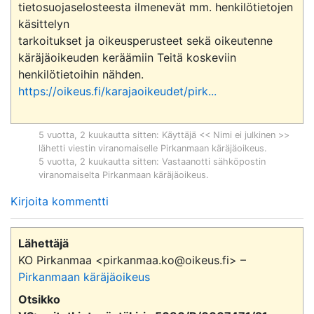
tietosuojaselosteesta ilmenevät mm. henkilötietojen 
käsittelyn

tarkoitukset ja oikeusperusteet sekä oikeutenne 
käräjäoikeuden keräämiin Teitä koskeviin 
https://oikeus.fi/karajaoikeudet/pirk...
5 vuotta, 2 kuukautta sitten
: Käyttäjä << Nimi ei julkinen >>
lähetti viestin viranomaiselle
Pirkanmaan käräjäoikeus
.
5 vuotta, 2 kuukautta sitten
: Vastaanotti sähköpostin
viranomaiselta
Pirkanmaan käräjäoikeus
.
Kirjoita kommentti
Lähettäjä
KO Pirkanmaa <pirkanmaa.ko@oikeus.fi> –
Pirkanmaan käräjäoikeus
Otsikko