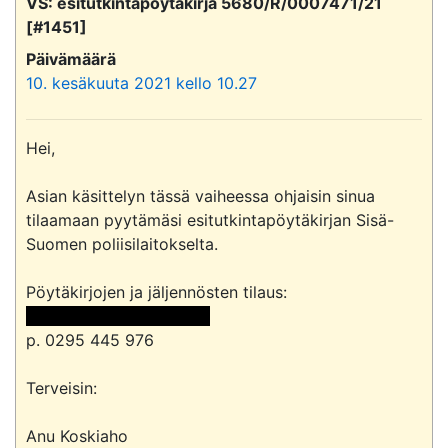
VS: esitutkintapöytäkirja 5680/R/0007471/21
[#1451]
Päivämäärä
10. kesäkuuta 2021 kello 10.27
Hei,

Asian käsittelyn tässä vaiheessa ohjaisin sinua 
tilaamaan pyytämäsi esitutkintapöytäkirjan Sisä-
Suomen poliisilaitokselta.

 <<sähköpostiosoite>> 
p. 0295 445 976

Terveisin:

Anu Koskiaho
