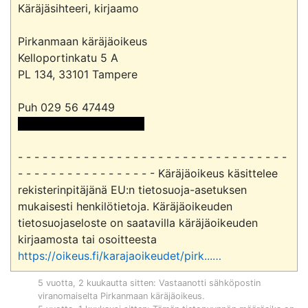
Käräjäsihteeri, kirjaamo

Pirkanmaan käräjäoikeus

Kelloportinkatu 5 A

PL 134, 33101 Tampere

 <<sähköpostiosoite>> 
- - - - - - - - - - - - - - - - - - - - - - - - - - - - - - - - - 
- - - - - - - - - - - - - - - - - Käräjäoikeus käsittelee 
rekisterinpitäjänä EU:n tietosuoja-asetuksen 
mukaisesti henkilötietoja. Käräjäoikeuden 
tietosuojaseloste on saatavilla käräjäoikeuden 
kirjaamosta tai osoitteesta 
https://oikeus.fi/karajaoikeudet/pirk...
…
5 vuotta, 2 kuukautta sitten
: Vastaanotti sähköpostin
viranomaiselta
Pirkanmaan käräjäoikeus
.