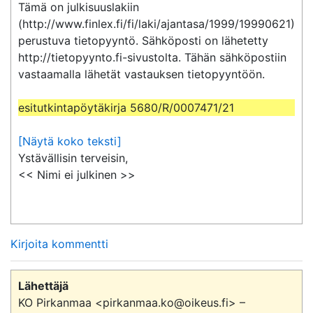
Tämä on julkisuuslakiin 
(http://www.finlex.fi/fi/laki/ajantasa/1999/19990621) 
perustuva tietopyyntö. Sähköposti on lähetetty 
http://tietopyynto.fi-sivustolta. Tähän sähköpostiin 
vastaamalla lähetät vastauksen tietopyyntöön.

esitutkintapöytäkirja 5680/R/0007471/21
[Näytä koko teksti]
Ystävällisin terveisin,

<< Nimi ei julkinen >>
Kirjoita kommentti
Lähettäjä
KO Pirkanmaa <pirkanmaa.ko@oikeus.fi> –