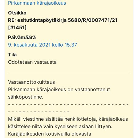
Pirkanmaan käräjäoikeus
Otsikko
RE: esitutkintapöytäkirja 5680/R/0007471/21
[#1451]
Päivämäärä
9. kesäkuuta 2021 kello 15.37
Tila
Odotetaan vastausta
Vastaanottokuittaus

Pirkanmaan käräjäoikeus on vastaanottanut 
sähköpostinne.

- - - - - - - - - - - - - - - - - - - - - - - - - - - - - - - - - 
- - - - - - - - - - - - - - - - -

Mikäli viestinne sisältää henkilötietoja, käräjäoikeus 
käsittelee niitä vain kyseiseen asiaan liittyen.

Käräjäoikeuden kotisivuilla olevasta 