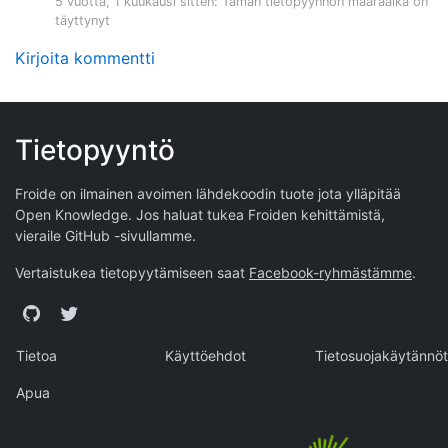
5 vuotta, 1 kuukausi sitten
: Tämän tietopyynnön määräaika on
täyttynyt
Kirjoita kommentti
Tietopyyntö
Froide on ilmainen avoimen lähdekoodin tuote jota ylläpitää
Open Knowledge
. Jos haluat tukea Froiden kehittämistä,
vieraile
GitHub -sivullamme
.
Vertaistukea tietopyytämiseen saat
Facebook-ryhmästämme
.
GitHub
Twitter
Tietoa
Käyttöehdot
Tietosuojakäytännöt
Apua