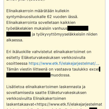
Elinaikakerroin määrätään kullekin 
syntymävuosiluokalle 62 vuoden iässä. 
Elinaikakerrointa sovelletaan kaikkien 
työeläkelakien mukaisiin vanhuus
 << Osoite 
poistettu >> 
 ja työkyvyttömyyseläkkeisiin niiden 
alkaessa.

Eri ikäluokille vahvistetut elinaikakertoimet on 
esitetty Eläketurvakeskuksen verkkosivulla 
osoitteessa 
https://www.etk.fi/elakejarjestelmat/...
. 
Tämän viestin liitteenä on vastaava taulukko excel
<< Osoite poistettu >> 
muodossa.

Lisätietoa elinaikakertoimen laskennasta ja 
soveltamisesta saatte Eläketurvakeskuksen 
verkkosivuilta Elinaikakertoimen 
laskentakaavat<https://www.etk.fi/elakejarjestelmat