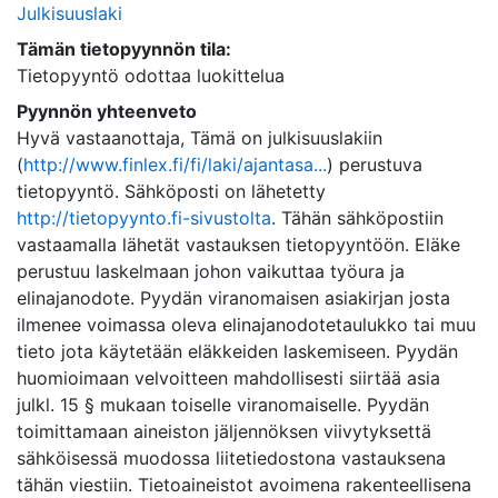
Julkisuuslaki
Tämän tietopyynnön tila:
Tietopyyntö odottaa luokittelua
Pyynnön yhteenveto
Hyvä vastaanottaja, Tämä on julkisuuslakiin
(
http://www.finlex.fi/fi/laki/ajantasa...
) perustuva
tietopyyntö. Sähköposti on lähetetty
http://tietopyynto.fi-sivustolta
. Tähän sähköpostiin
vastaamalla lähetät vastauksen tietopyyntöön. Eläke
perustuu laskelmaan johon vaikuttaa työura ja
elinajanodote. Pyydän viranomaisen asiakirjan josta
ilmenee voimassa oleva elinajanodotetaulukko tai muu
tieto jota käytetään eläkkeiden laskemiseen. Pyydän
huomioimaan velvoitteen mahdollisesti siirtää asia
julkl. 15 § mukaan toiselle viranomaiselle. Pyydän
toimittamaan aineiston jäljennöksen viivytyksettä
sähköisessä muodossa liitetiedostona vastauksena
tähän viestiin. Tietoaineistot avoimena rakenteellisena