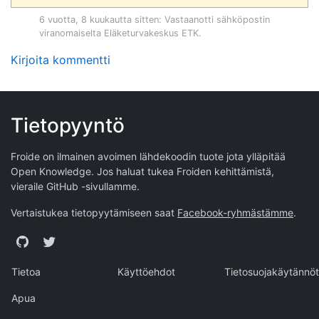
6 vuotta, 8 kuukautta sitten
: Vastaanotti sähköpostin
viranomaiselta
Eläketurvakeskus ETK
.
Kirjoita kommentti
Tietopyyntö
Froide on ilmainen avoimen lähdekoodin tuote jota ylläpitää
Open Knowledge
. Jos haluat tukea Froiden kehittämistä,
vieraile
GitHub -sivullamme
.
Vertaistukea tietopyytämiseen saat
Facebook-ryhmästämme
.
GitHub
Twitter
Tietoa
Käyttöehdot
Tietosuojakäytännöt
Apua