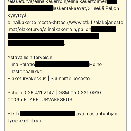
/elaketurva/elinaikakerroin/elinaikakertoimen
 << 
Osoite poistettu >> 
laskentakaavat/>  sekä Paljon 
kysyttyä 
elinaikakertoimesta<https://www.etk.fi/elakejarjeste
lmat/elaketurva/elinaikakerroin/paljon
 << Osoite 
poistettu >>kysyttya<< Osoite poistettu 
>>elinaikakertoimesta/> 
.

Ystävällisin terveisin

Tiina Palotie
 << Osoite poistettu >> 
Heino

Tilastopäällikkö

Eläketurvakeskus | Suunnitteluosasto

Puhelin 029 411 2147 | GSM 050 321 0910

00065 ELÄKETURVAKESKUS

Etk.fi 
 << Osoite poistettu >> 
 avain asiantuntijan 
työeläketietoon
