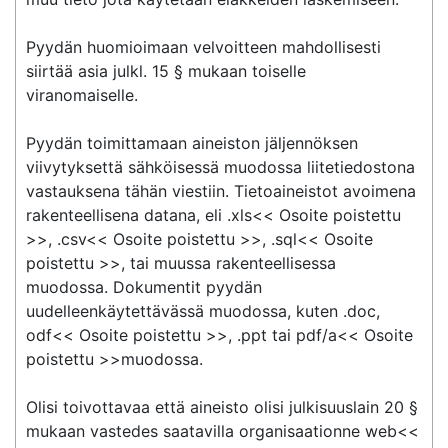
Pyydän huomioimaan velvoitteen mahdollisesti 
siirtää asia julkl. 15 § mukaan toiselle 
viranomaiselle.

Pyydän toimittamaan aineiston jäljennöksen 
viivytyksettä sähköisessä muodossa liitetiedostona 
vastauksena tähän viestiin. Tietoaineistot avoimena 
rakenteellisena datana, eli .xls<< Osoite poistettu 
>>, .csv<< Osoite poistettu >>, .sql<< Osoite 
poistettu >>, tai muussa rakenteellisessa 
muodossa. Dokumentit pyydän 
uudelleenkäytettävässä muodossa, kuten .doc, 
odf<< Osoite poistettu >>, .ppt tai pdf/a<< Osoite 
poistettu >>muodossa.

Olisi toivottavaa että aineisto olisi julkisuuslain 20 § 
mukaan vastedes saatavilla organisaationne web<< 