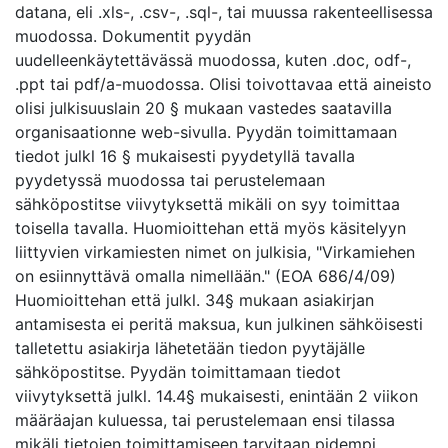
datana, eli .xls-, .csv-, .sql-, tai muussa rakenteellisessa
muodossa. Dokumentit pyydän
uudelleenkäytettävässä muodossa, kuten .doc, odf-,
.ppt tai pdf/a-muodossa. Olisi toivottavaa että aineisto
olisi julkisuuslain 20 § mukaan vastedes saatavilla
organisaationne web-sivulla. Pyydän toimittamaan
tiedot julkl 16 § mukaisesti pyydetyllä tavalla
pyydetyssä muodossa tai perustelemaan
sähköpostitse viivytyksettä mikäli on syy toimittaa
toisella tavalla. Huomioittehan että myös käsitelyyn
liittyvien virkamiesten nimet on julkisia, "Virkamiehen
on esiinnyttävä omalla nimellään." (EOA 686/4/09)
Huomioittehan että julkl. 34§ mukaan asiakirjan
antamisesta ei peritä maksua, kun julkinen sähköisesti
talletettu asiakirja lähetetään tiedon pyytäjälle
sähköpostitse. Pyydän toimittamaan tiedot
viivytyksettä julkl. 14.4§ mukaisesti, enintään 2 viikon
määräajan kuluessa, tai perustelemaan ensi tilassa
mikäli tietojen toimittamiseen tarvitaan pidempi