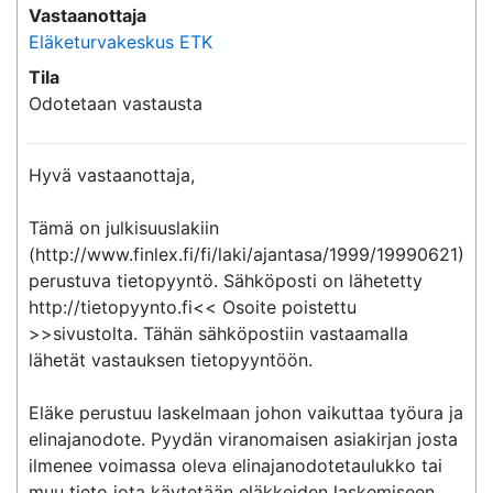
Vastaanottaja
Eläketurvakeskus ETK
Tila
Odotetaan vastausta
Hyvä vastaanottaja,

Tämä on julkisuuslakiin 
(http://www.finlex.fi/fi/laki/ajantasa/1999/19990621) 
perustuva tietopyyntö. Sähköposti on lähetetty 
http://tietopyynto.fi<< Osoite poistettu 
>>sivustolta. Tähän sähköpostiin vastaamalla 
lähetät vastauksen tietopyyntöön.

Eläke perustuu laskelmaan johon vaikuttaa työura ja 
elinajanodote. Pyydän viranomaisen asiakirjan josta 
ilmenee voimassa oleva elinajanodotetaulukko tai 
muu tieto jota käytetään eläkkeiden laskemiseen.
