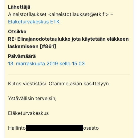
Lähettäjä
Aineistotilaukset <aineistotilaukset@etk.fi> –
Eläketurvakeskus ETK
Otsikko
RE: Elinajanodotetaulukko jota käytetään eläkkeen
laskemiseen [#861]
Päivämäärä
13. marraskuuta 2019 kello 15.03
Kiitos viestistäsi. Otamme asian käsittelyyn.

Ystävällisin terveisin,

Eläketurvakeskus

Hallinto
 << Osoite poistettu >> 
osasto
