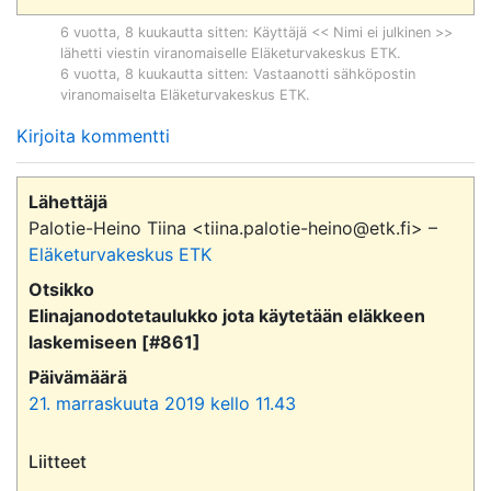
6 vuotta, 8 kuukautta sitten
: Käyttäjä << Nimi ei julkinen >>
lähetti viestin viranomaiselle
Eläketurvakeskus ETK
.
6 vuotta, 8 kuukautta sitten
: Vastaanotti sähköpostin
viranomaiselta
Eläketurvakeskus ETK
.
Kirjoita kommentti
Lähettäjä
Palotie-Heino Tiina <tiina.palotie-heino@etk.fi> –
Eläketurvakeskus ETK
Otsikko
Elinajanodotetaulukko jota käytetään eläkkeen
laskemiseen [#861]
Päivämäärä
21. marraskuuta 2019 kello 11.43
Liitteet