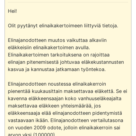
Hei!

Olit pyytänyt elinaikakertoimeen liittyviä tietoja.

Elinajanodotteen muutos vaikuttaa alkaviin 
eläkkeisiin elinaikakertoimen avulla. 
Elinaikakertoimen tarkoituksena on rajoittaa 
elinajan pitenemisestä johtuvaa eläkekustannusten 
kasvua ja kannustaa jatkamaan työntekoa.

Elinajanodotteen noustessa elinaikakerroin 
pienentää kuukausittain maksettavaa eläkettä. Se ei 
kavenna eläkkeensaajan koko vanhuuseläkeajalta 
maksettavaa eläkkeen yhteismäärää, jos 
eläkkeensaaja elää elinajanodotteen pidentymistä 
vastaavaan ikään. Elinajanodotteen vertailutasona 
on vuoden 2009 odote, jolloin elinaikakerroin sai 
arvon yksi (1,00000).
