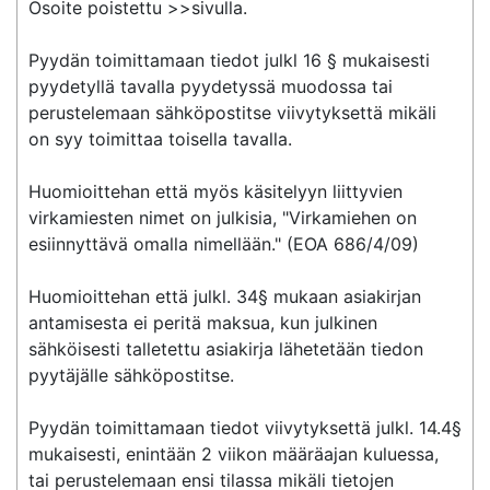
Osoite poistettu >>sivulla.

Pyydän toimittamaan tiedot julkl 16 § mukaisesti 
pyydetyllä tavalla pyydetyssä muodossa tai 
perustelemaan sähköpostitse viivytyksettä mikäli 
on syy toimittaa toisella tavalla.

Huomioittehan että myös käsitelyyn liittyvien 
virkamiesten nimet on julkisia, "Virkamiehen on 
esiinnyttävä omalla nimellään." (EOA 686/4/09)

Huomioittehan että julkl. 34§ mukaan asiakirjan 
antamisesta ei peritä maksua, kun julkinen 
sähköisesti talletettu asiakirja lähetetään tiedon 
pyytäjälle sähköpostitse.

Pyydän toimittamaan tiedot viivytyksettä julkl. 14.4§ 
mukaisesti, enintään 2 viikon määräajan kuluessa, 
tai perustelemaan ensi tilassa mikäli tietojen 