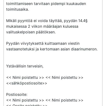
toimittamiseen tarvitaan pidempi kuukauden 
toimitusaika.

Mikäli pyyntöä ei voida täyttää, pyydän 14.4§ 
mukaisessa 2 viikon määräajan kuluessa 
valituskelpoisen päätöksen.

Pyydän viivytyksettä kuittaamaan viestin 
vastaanotetuksi ja kertomaan asian diaarinumeron.

Ystävällisin terveisin,

<< Nimi poistettu >> << Nimi poistettu >>

<<sähköpostiosoite>>

Postiosoite:

<< Nimi poistettu >> << Nimi poistettu >>

<< Osoite poistettu >>
