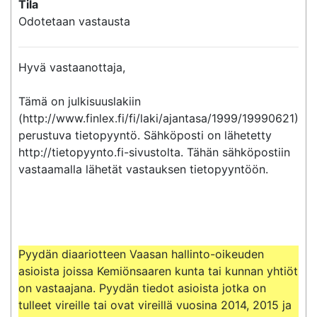
Tila
Odotetaan vastausta
Hyvä vastaanottaja,

Tämä on julkisuuslakiin 
(http://www.finlex.fi/fi/laki/ajantasa/1999/19990621) 
perustuva tietopyyntö. Sähköposti on lähetetty 
http://tietopyynto.fi-sivustolta. Tähän sähköpostiin 
vastaamalla lähetät vastauksen tietopyyntöön.

Pyydän diaariotteen Vaasan hallinto-oikeuden 
asioista joissa Kemiönsaaren kunta tai kunnan yhtiöt 
on vastaajana. Pyydän tiedot asioista jotka on 
tulleet vireille tai ovat vireillä vuosina 2014, 2015 ja 