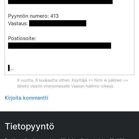
 << Nimi poistettu >> << Nimi poistettu >> 
Pyynnön numero: 413

Vastaus: 
 <<sähköpostiosoite>> 
 << Nimi poistettu >> << Nimi poistettu >>

…
9 vuotta, 6 kuukautta sitten
: Käyttäjä << Nimi ei julkinen >>
lähetti viestin viranomaiselle
Vaasan hallinto-oikeus
.
Kirjoita kommentti
Tietopyyntö