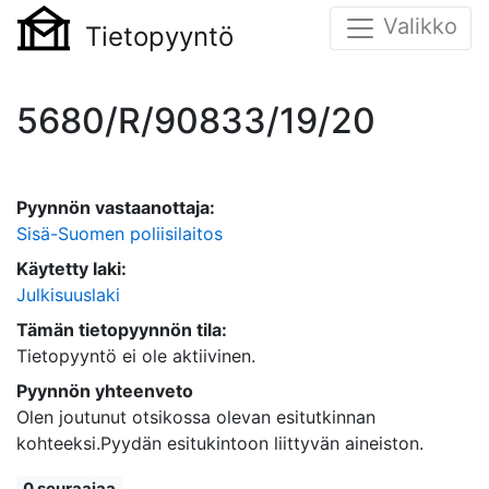
Valikko
Tietopyyntö
5680/R/90833/19/20
Pyynnön vastaanottaja:
Sisä-Suomen poliisilaitos
Käytetty laki:
Julkisuuslaki
Tämän tietopyynnön tila:
Tietopyyntö ei ole aktiivinen.
Pyynnön yhteenveto
Olen joutunut otsikossa olevan esitutkinnan
kohteeksi.Pyydän esitukintoon liittyvän aineiston.
0 seuraajaa