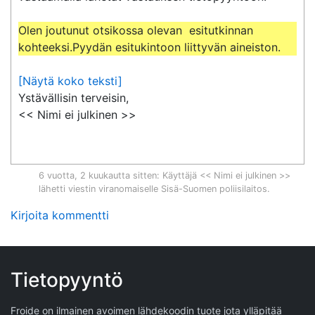
Olen joutunut otsikossa olevan  esitutkinnan 
kohteeksi.Pyydän esitukintoon liittyvän aineiston.
[Näytä koko teksti]
Ystävällisin terveisin,

<< Nimi ei julkinen >>
6 vuotta, 2 kuukautta sitten
: Käyttäjä << Nimi ei julkinen >>
lähetti viestin viranomaiselle
Sisä-Suomen poliisilaitos
.
Kirjoita kommentti
Tietopyyntö
Froide on ilmainen avoimen lähdekoodin tuote jota ylläpitää