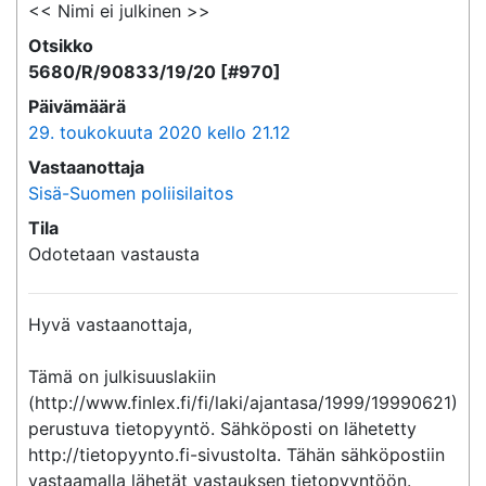
<< Nimi ei julkinen >>
Otsikko
5680/R/90833/19/20 [#970]
Päivämäärä
29. toukokuuta 2020 kello 21.12
Vastaanottaja
Sisä-Suomen poliisilaitos
Tila
Odotetaan vastausta
Hyvä vastaanottaja,

Tämä on julkisuuslakiin 
(http://www.finlex.fi/fi/laki/ajantasa/1999/19990621) 
perustuva tietopyyntö. Sähköposti on lähetetty 
http://tietopyynto.fi-sivustolta. Tähän sähköpostiin 
vastaamalla lähetät vastauksen tietopyyntöön.
